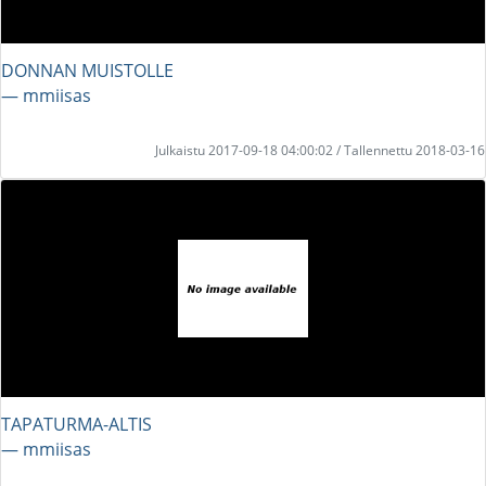
DONNAN MUISTOLLE
― mmiisas
Julkaistu 2017-09-18 04:00:02 / Tallennettu 2018-03-16
TAPATURMA-ALTIS
― mmiisas