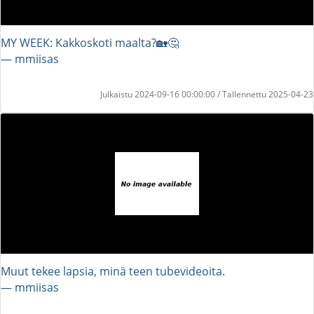
MY WEEK: Kakkoskoti maalta?🏡🤔
― mmiisas
Julkaistu 2024-09-16 00:00:00 / Tallennettu 2025-04-23
Muut tekee lapsia, minä teen tubevideoita.
― mmiisas