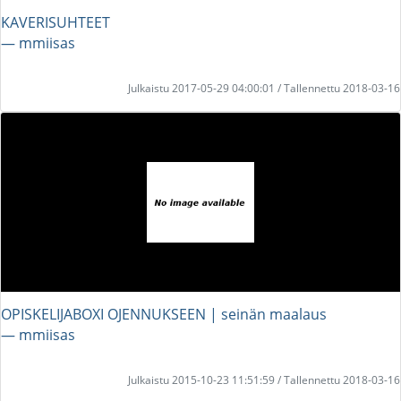
KAVERISUHTEET
― mmiisas
Julkaistu 2017-05-29 04:00:01 / Tallennettu 2018-03-16
OPISKELIJABOXI OJENNUKSEEN | seinän maalaus
― mmiisas
Julkaistu 2015-10-23 11:51:59 / Tallennettu 2018-03-16