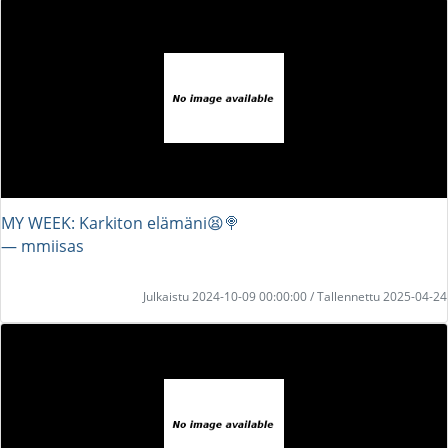
MY WEEK: Karkiton elämäni😫🍭
― mmiisas
Julkaistu 2024-10-09 00:00:00 / Tallennettu 2025-04-24