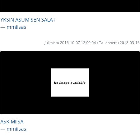
YKSIN ASUMISEN SALAT
― mmiisas
Julkaistu 2016-10-07 12:00:04 / Tallennettu 2018-03-16
ASK MIISA
― mmiisas