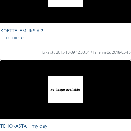
KOETTELEMUKSIA 2
― mmiisas
Julkaistu 2015-10-09 12:00:04 / Tallennettu 2018-03-16
TEHOKASTA | my day