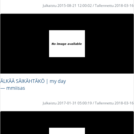
Julkaistu 2015-08-21 12:00:02 / Tallennettu 2018-03-16
ÄLKÄÄ SÄIKÄHTÄKÖ | my day
― mmiisas
Julkaistu 2017-01-31 05:00:19 / Tallennettu 2018-03-16