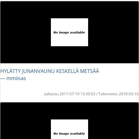
HYLÄTTY JUNANVAUNU KESKELLÄ METSÄÄ
― mmiisas
Julkaistu 2017-07-19 13:30:03 / Tallennettu 2018-03-16