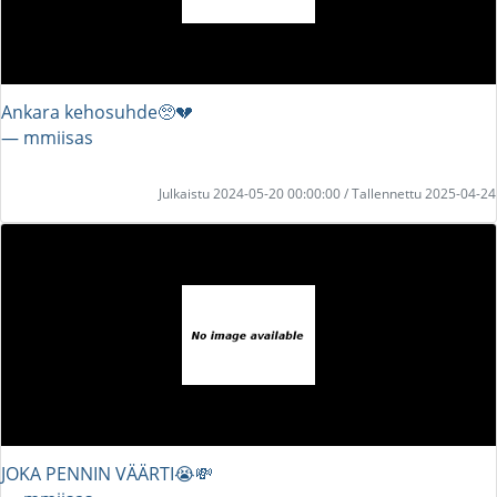
Ankara kehosuhde🥺💔
― mmiisas
Julkaistu 2024-05-20 00:00:00 / Tallennettu 2025-04-24
JOKA PENNIN VÄÄRTI😭💸