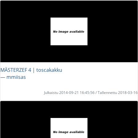
MÄSTERZEF 4 | toscakakku
― mmiisas
Julkaistu 2014-09-21 16:45:56 / Tallennettu 2018-03-16