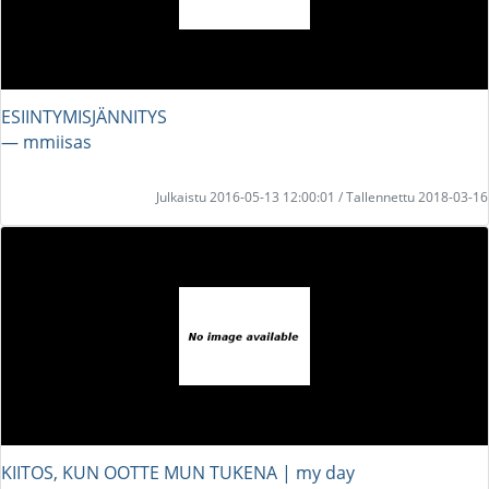
ESIINTYMISJÄNNITYS
― mmiisas
Julkaistu 2016-05-13 12:00:01 / Tallennettu 2018-03-16
KIITOS, KUN OOTTE MUN TUKENA | my day