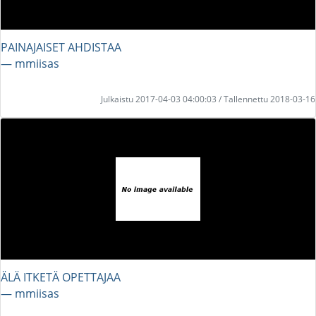
PAINAJAISET AHDISTAA
― mmiisas
Julkaistu 2017-04-03 04:00:03 / Tallennettu 2018-03-16
ÄLÄ ITKETÄ OPETTAJAA
― mmiisas