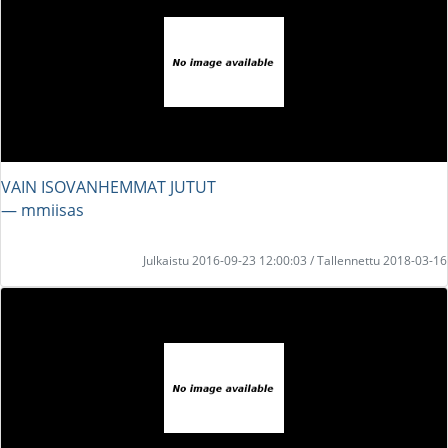
VAIN ISOVANHEMMAT JUTUT
― mmiisas
Julkaistu 2016-09-23 12:00:03 / Tallennettu 2018-03-16