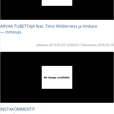
ARVAA TUBETTAJA feat. Timo Wilderness ja Vinkare
― mmiisas
Julkaistu 2015-07-03 12:00:03 / Tallennettu 2018-03-16
INSTAKOMMENTIT