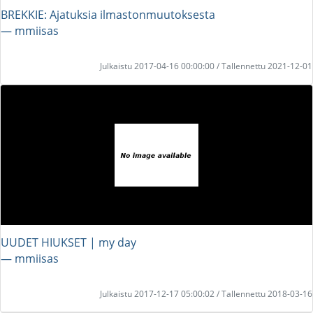
BREKKIE: Ajatuksia ilmastonmuutoksesta
― mmiisas
Julkaistu 2017-04-16 00:00:00 / Tallennettu 2021-12-01
UUDET HIUKSET | my day
― mmiisas
Julkaistu 2017-12-17 05:00:02 / Tallennettu 2018-03-16