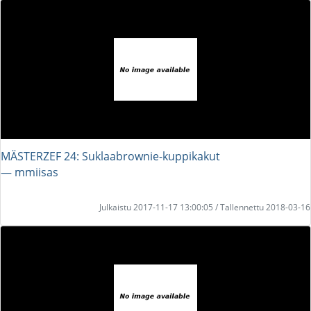
MÄSTERZEF 24: Suklaabrownie-kuppikakut
― mmiisas
Julkaistu 2017-11-17 13:00:05 / Tallennettu 2018-03-16