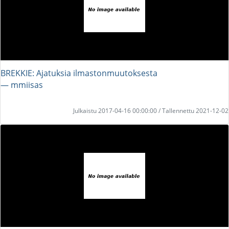
BREKKIE: Ajatuksia ilmastonmuutoksesta
― mmiisas
Julkaistu 2017-04-16 00:00:00 / Tallennettu 2021-12-02