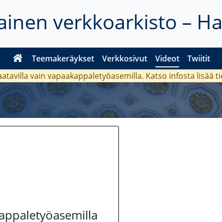
inen verkkoarkisto – H
Teemakeräykset
Verkkosivut
Videot
Twiitit
aatavilla vain vapaakappaletyöasemilla. Katso
infosta
lisää t
kappaletyöasemilla