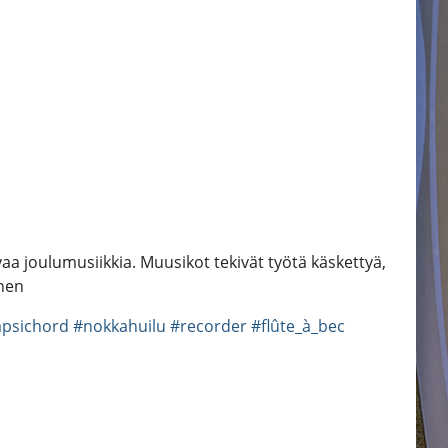
vaa joulumusiikkia. Muusikot tekivät työtä käskettyä,
inen
psichord
#nokkahuilu
#recorder
#flûte_à_bec