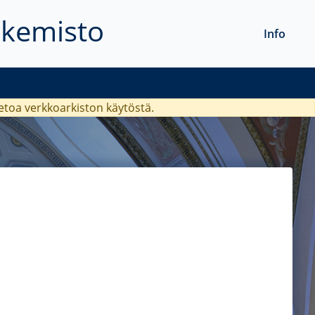
akemisto
Info
ietoa verkkoarkiston käytöstä.