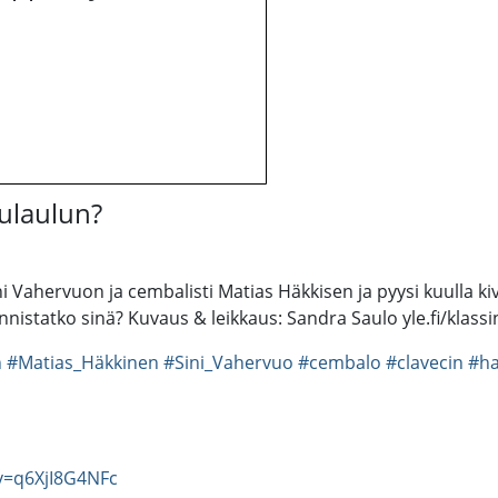
lulaulun?
ni Vahervuon ja cembalisti Matias Häkkisen ja pyysi kuulla ki
nistatko sinä? Kuvaus & leikkaus: Sandra Saulo yle.fi/klass
n
#Matias_Häkkinen
#Sini_Vahervuo
#cembalo
#clavecin
#ha
v=q6XjI8G4NFc