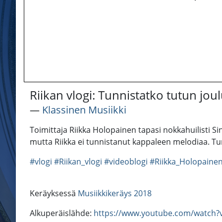
Riikan vlogi: Tunnistatko tutun jou
―
Klassinen Musiikki
Toimittaja Riikka Holopainen tapasi nokkahuilisti Si
mutta Riikka ei tunnistanut kappaleen melodiaa. Tun
#vlogi
#Riikan_vlogi
#videoblogi
#Riikka_Holopaine
Keräyksessä
Musiikkikeräys 2018
Alkuperäislähde:
https://www.youtube.com/watch?