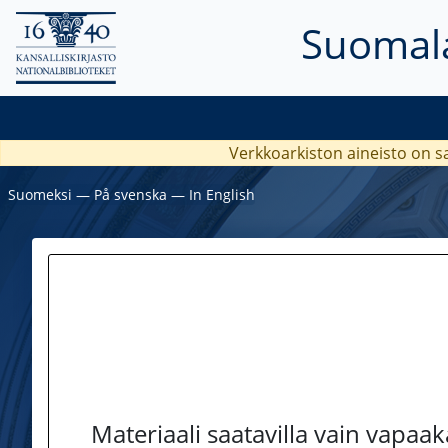
Suomala
Verkkoarkiston aineisto on s
Suomeksi
―
På svenska
―
In English
Materiaali saatavilla vain vapaa