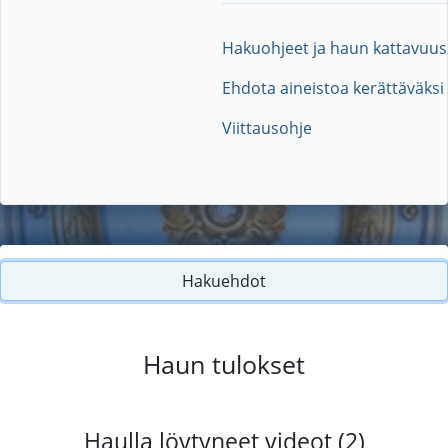
Hakuohjeet ja haun kattavuus
Ehdota aineistoa kerättäväksi
Viittausohje
Hakuehdot
Haun tulokset
Haulla löytyneet videot (2)