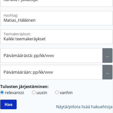
Hashtag:
Teemakeräykset:
Päivämäärästä: pp/kk/vvvv
...
Päivämäärään: pp/kk/vvvv
...
Tulosten järjestäminen:
relevanssi
uusin
vanhin
Näytä/piilota lisää hakuehtoja