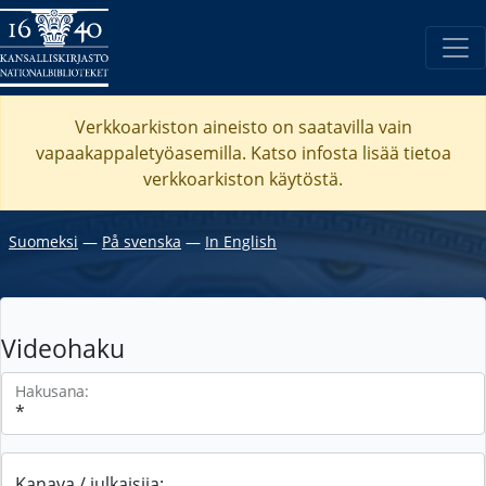
Verkkoarkiston aineisto on saatavilla vain
vapaakappaletyöasemilla. Katso
infosta
lisää tietoa
verkkoarkiston käytöstä.
Suomeksi
―
På svenska
―
In English
Videohaku
Hakusana:
Kanava / julkaisija: