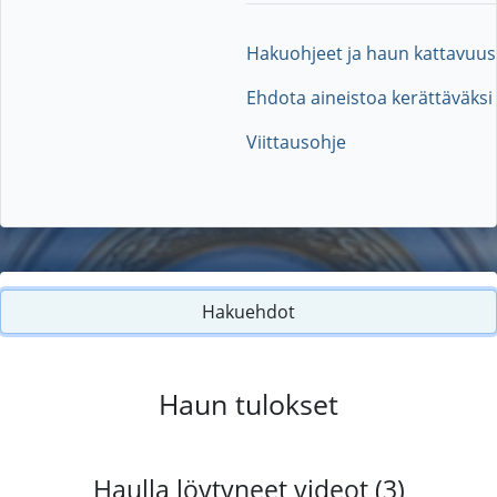
Hakuohjeet ja haun kattavuus
Ehdota aineistoa kerättäväksi
Viittausohje
Hakuehdot
Haun tulokset
Haulla löytyneet videot (3)