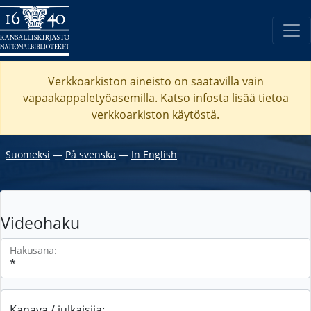
Verkkoarkiston aineisto on saatavilla vain
vapaakappaletyöasemilla. Katso
infosta
lisää tietoa
verkkoarkiston käytöstä.
Suomeksi
―
På svenska
―
In English
Videohaku
Hakusana:
Kanava / julkaisija: