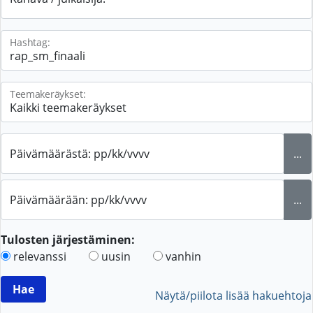
Hashtag:
Teemakeräykset:
Päivämäärästä: pp/kk/vvvv
...
Päivämäärään: pp/kk/vvvv
...
Tulosten järjestäminen:
relevanssi
uusin
vanhin
Näytä/piilota lisää hakuehtoja