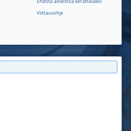
Ehdota aineistoa kerättäväksi
Viittausohje