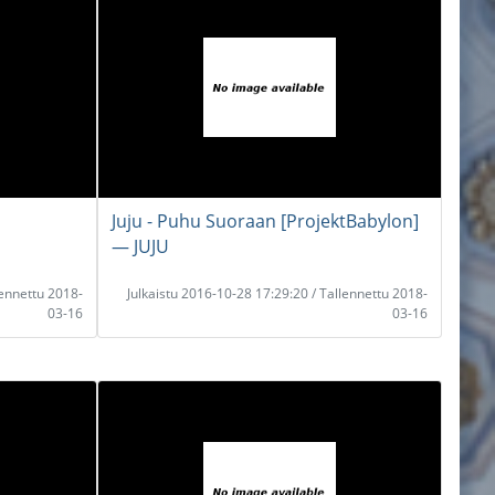
Juju - Puhu Suoraan [ProjektBabylon]
― JUJU
lennettu 2018-
Julkaistu 2016-10-28 17:29:20 / Tallennettu 2018-
03-16
03-16