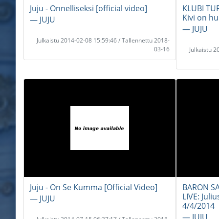
Juju - Onnelliseksi [official video]
KLUBI TURK
Kivi on hu
― JUJU
― JUJU
Julkaistu 2014-02-08 15:59:46 / Tallennettu 2018-
03-16
Julkaistu 
Juju - On Se Kumma [Official Video]
BARON SAS
LIVE: Juliu
― JUJU
4/4/2014
― JUJU