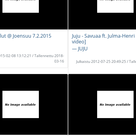
llut @ Joensuu 7.2.2015
Juju - Savuaa ft. Julma-Henri 
video]
― JUJU
2015-02-08 13:12:21 / Tallennettu 2018-
03-16
Julkaistu 2012-07-25 20:49:25 / Tal