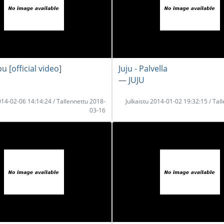
pu [official video]
Juju - Palvella
― JUJU
2014-02-06 14:14:24 / Tallennettu 2018-
Julkaistu 2014-01-02 19:32:15 / Tal
03-16