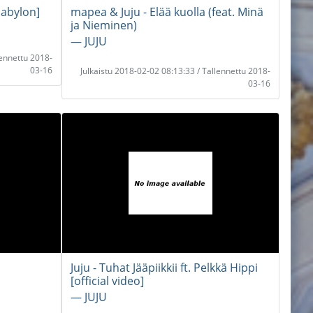
babylon]
mapea & Juju - Elää kuolla (feat. Minä
ja Nieminen)
― JUJU
lennettu 2018-
03-16
Julkaistu 2018-02-02 08:13:33 / Tallennettu 2018-
03-16
Juju - Tuhat Jääpiikkii ft. Pelkkä Hippi
[official video]
― JUJU