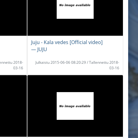
Juju - Kala vedes [Official video]
― JUJU
lennettu 2018-
Julkaistu 2015-06-06 08:20:29 / Tallennettu 2018-
03-16
03-16