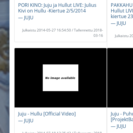
PORI KINO: Juju ja Hullut LIVE: Julius
PAKKAHUO
Kivi on Hullu -Kiertue 2/5/2014
Hullut LIVE
kiertue 2
― JUJU
― JUJU
Julkaistu 2014-05-27 16:54:50 / Tallennettu 2018-
03-16
Julkaistu 
Juju - Hullu [Official Video]
Juju - Puh
[ProjektB
― JUJU
― JUJU