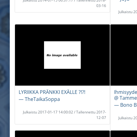
Julkaistu 2014-07-15 06:37:17 / Tallennettu 2018-
03-16
Julkaistu 
LYRIIKKA PRÄNKKI EXÄLLE ?!?!
Ihmisyyden
@ Tammela
― TheTaikaSoppa
― Bono B
Julkaistu 2017-01-17 14:00:02 / Tallennettu 2017-
12-07
Julkaistu 