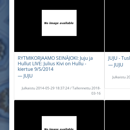
RYTMIKORJAAMO SEINÄJOKI: Juju ja
JUJU - Tus
Hullut LIVE: Julius Kivi on Hullu -
― JUJU
kiertue 9/5/2014
― JUJU
Julkaistu 
Julkaistu 2014-05-29 18:37:24 / Tallennettu 2018-
03-16