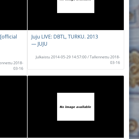
[official
Juju LIVE: DBTL, TURKU. 2013
― JUJU
Julkaistu 2014-05-29 14:57:00 / Tallennettu 2018-
03-16
lennettu 2018-
03-16