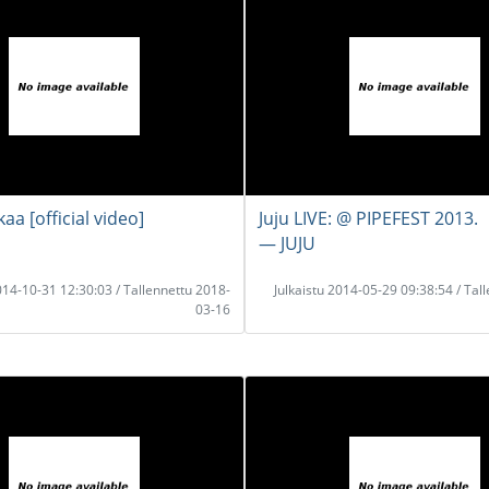
kaa [official video]
Juju LIVE: @ PIPEFEST 2013.
― JUJU
2014-10-31 12:30:03 / Tallennettu 2018-
Julkaistu 2014-05-29 09:38:54 / Tal
03-16