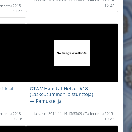
Julkaistu 2015-02-10 13:11:44 / Tallennettu 2015-
10-27
lennettu 2015-
10-27
fficial
GTA V Hauskat Hetket #18
(Laskeutuminen ja stuntteja)
― Ramustelija
lennettu 2018-
Julkaistu 2014-11-14 15:35:09 / Tallennettu 2015-
03-16
10-27