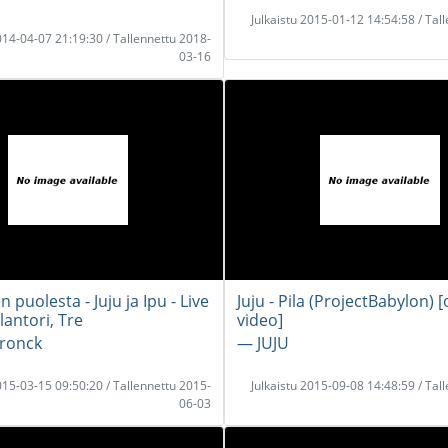
Julkaistu 2015-01-12 14:54:58 / Tal
2014-04-07 21:19:30 / Tallennettu 2018-
03-16
 puolesta - Juju ja Ipu - Live
Juju - Pila (ProjectBabylon) [o
ntori, Tre
video]
ronck
― JUJU
2015-03-15 09:50:20 / Tallennettu 2015-
Julkaistu 2015-09-08 14:48:59 / Tal
06-03