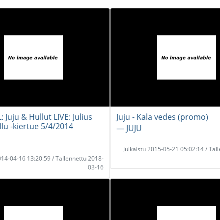
: Juju & Hullut LIVE: Julius
Juju - Kala vedes (promo)
llu -kiertue 5/4/2014
― JUJU
Julkaistu 2015-05-21 05:02:14 / Tal
2014-04-16 13:20:59 / Tallennettu 2018-
03-16