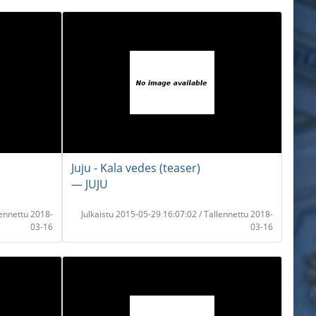
Juju - Kala vedes (teaser)
― JUJU
lennettu 2018-
Julkaistu 2015-05-29 16:07:02 / Tallennettu 2018-
03-16
03-16