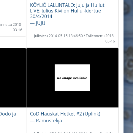
KÖYLIÖ LALLINTALO: Juju ja Hullut
LIVE: Julius Kivi on Hullu -kiertue
30/4/2014
― JUJU
lennettu 2018-
03-16
Julkaistu 2014-05-15 13:46:50 / Tallennettu 2018-
03-16
Dodo ja
CoD Hauskat Hetket #2 (Uplink)
― Ramustelija