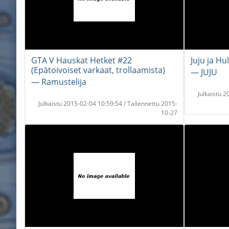
GTA V Hauskat Hetket #22
Juju ja Hu
(Epätoivoiset varkaat, trollaamista)
― JUJU
― Ramustelija
Julkaistu 
Julkaistu 2015-02-04 10:59:54 / Tallennettu 2015-
10-27