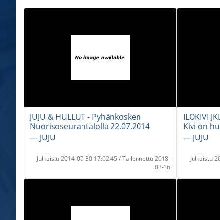
JUJU & HULLUT - Pyhänkosken
ILOKIVI JKL
Nuorisoseurantalolla 22.07.2014
Kivi on hu
― JUJU
― JUJU
Julkaistu 2014-07-30 17:02:45 / Tallennettu 2018-
Julkaistu 
03-16