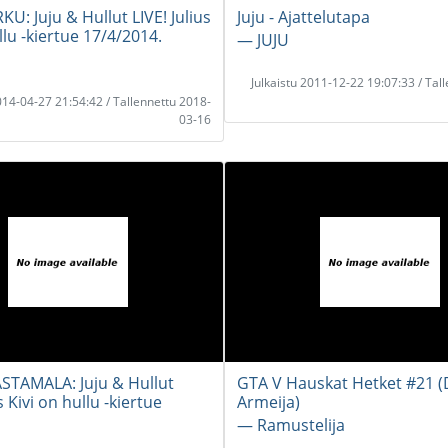
U: Juju & Hullut LIVE! Julius
Juju - Ajattelutapa
llu -kiertue 17/4/2014.
― JUJU
Julkaistu 2011-12-22 19:07:33 / Tal
2014-04-27 21:54:42 / Tallennettu 2018-
03-16
TAMALA: Juju & Hullut
GTA V Hauskat Hetket #21 (
s Kivi on hullu -kiertue
Armeija)
― Ramustelija