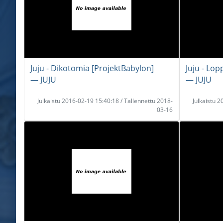
Juju - Dikotomia [ProjektBabylon]
Juju - Lop
― JUJU
― JUJU
Julkaistu 2016-02-19 15:40:18 / Tallennettu 2018-
Julkaistu 
03-16