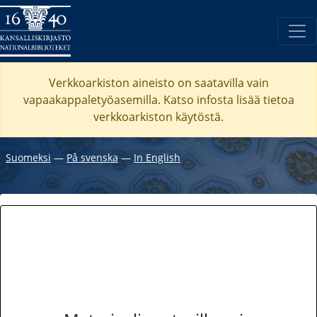
Verkkoarkiston aineisto on saatavilla vain
vapaakappaletyöasemilla. Katso
infosta
lisää tietoa
verkkoarkiston käytöstä.
Suomeksi
―
På svenska
―
In English