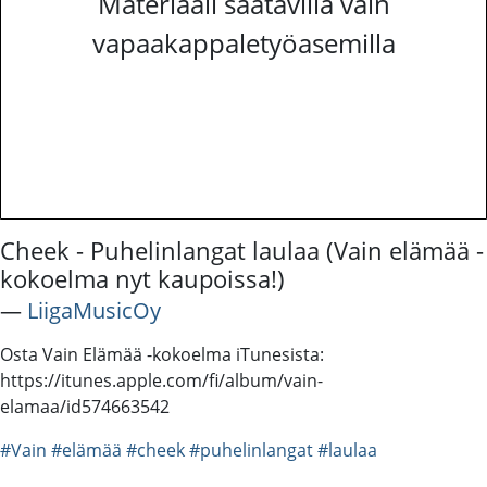
Materiaali saatavilla vain
vapaakappaletyöasemilla
Cheek - Puhelinlangat laulaa (Vain elämää -
kokoelma nyt kaupoissa!)
―
LiigaMusicOy
Osta Vain Elämää -kokoelma iTunesista:
https://itunes.apple.com/fi/album/vain-
elamaa/id574663542
#Vain
#elämää
#cheek
#puhelinlangat
#laulaa