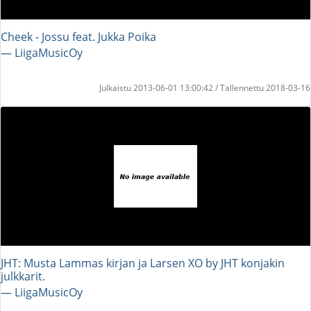
Cheek - Jossu feat. Jukka Poika
― LiigaMusicOy
Julkaistu 2013-06-01 13:00:42 / Tallennettu 2018-03-16
JHT: Musta Lammas kirjan ja Larsen XO by JHT konjakin
julkkarit.
― LiigaMusicOy