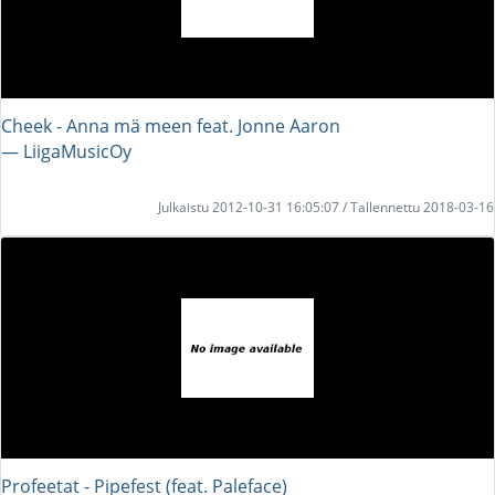
Cheek - Anna mä meen feat. Jonne Aaron
― LiigaMusicOy
Julkaistu 2012-10-31 16:05:07 / Tallennettu 2018-03-16
Profeetat - Pipefest (feat. Paleface)