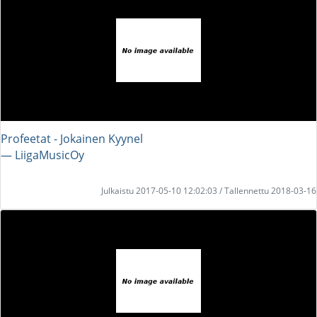
Profeetat - Jokainen Kyynel
― LiigaMusicOy
Julkaistu 2017-05-10 12:02:03 / Tallennettu 2018-03-16