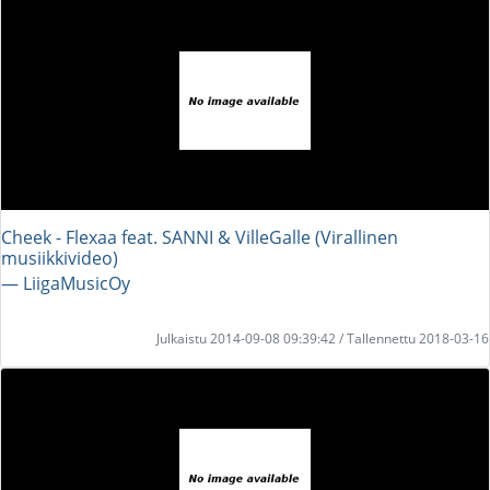
Cheek - Flexaa feat. SANNI & VilleGalle (Virallinen
musiikkivideo)
― LiigaMusicOy
Julkaistu 2014-09-08 09:39:42 / Tallennettu 2018-03-16