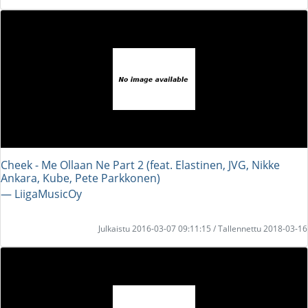
Cheek - Me Ollaan Ne Part 2 (feat. Elastinen, JVG, Nikke
Ankara, Kube, Pete Parkkonen)
― LiigaMusicOy
Julkaistu 2016-03-07 09:11:15 / Tallennettu 2018-03-16