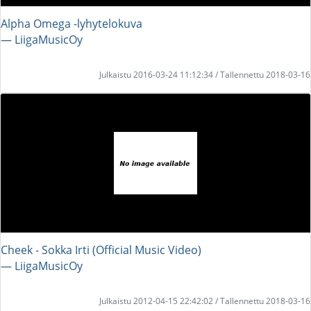
Alpha Omega -lyhytelokuva
― LiigaMusicOy
Julkaistu 2016-03-24 11:12:34 / Tallennettu 2018-03-16
Cheek - Sokka Irti (Official Music Video)
― LiigaMusicOy
Julkaistu 2012-04-15 22:42:02 / Tallennettu 2018-03-16