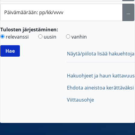
Päivämäärään: pp/kk/vvvv
...
Tulosten järjestäminen:
relevanssi
uusin
vanhin
Näytä/piilota lisää hakuehtoja
Hakuohjeet ja haun kattavuus
Ehdota aineistoa kerättäväksi
Viittausohje