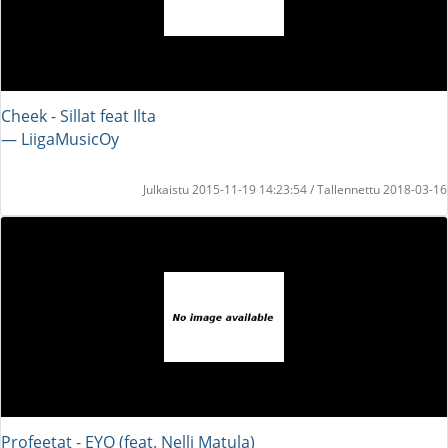
Cheek - Sillat feat Ilta
― LiigaMusicOy
Julkaistu 2015-11-19 14:23:54 / Tallennettu 2018-03-16
Profeetat - EYO (feat. Nelli Matula)