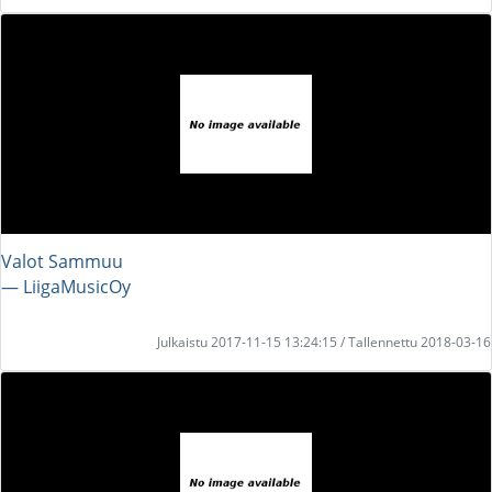
Valot Sammuu
― LiigaMusicOy
Julkaistu 2017-11-15 13:24:15 / Tallennettu 2018-03-16