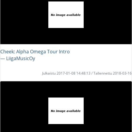
Cheek: Alpha Omega Tour Intro
― LiigaMusicOy
Julkaistu 2017-01-08 14:48:13 / Tallennettu 2018-03-16