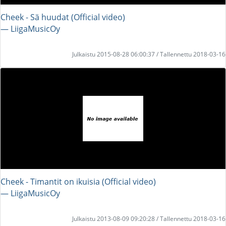
Cheek - Sä huudat (Official video)
― LiigaMusicOy
Julkaistu 2015-08-28 06:00:37 / Tallennettu 2018-03-16
Cheek - Timantit on ikuisia (Official video)
― LiigaMusicOy
Julkaistu 2013-08-09 09:20:28 / Tallennettu 2018-03-16