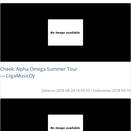
Cheek: Alpha Omega Summer Tour
― LiigaMusicOy
Julkaistu 2016-08-29 16:59:35 / Tallennettu 2018-03-16