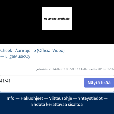
Cheek - Äärirajoille (Official Video)
― LiigaMusicOy
Julkaistu 2014-07-02 05:59:37 / Tallennettu 2018-03-16
41/41
Näytä lisää
Info
―
Hakuohjeet
―
Viittausohje
―
Yhteystiedot
―
Ehdota kerättävää sisältöä