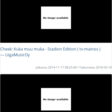
Cheek: Kuka muu muka - Stadion Edition ( tv-mainos )
― LiigaMusicOy
Julkaistu 2014-11-17 08:25:40 / Tallennettu 2018-03-16