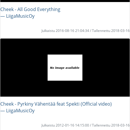
Cheek - All Good Everything
― LiigaMusicOy
Julkaistu 2016-08-16 21:04:34 / Tallennettu 2018-03-16
Cheek - Pyrkiny Vähentää feat Spekti (Official video)
― LiigaMusicOy
Julkaistu 2012-01-16 14:15:00 / Tallennettu 2018-03-16