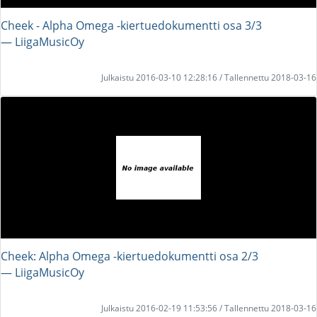
Cheek - Alpha Omega -kiertuedokumentti osa 3/3
― LiigaMusicOy
Julkaistu 2016-03-10 12:28:16 / Tallennettu 2018-03-16
Cheek: Alpha Omega -kiertuedokumentti osa 2/3
― LiigaMusicOy
Julkaistu 2016-02-19 11:53:56 / Tallennettu 2018-03-16