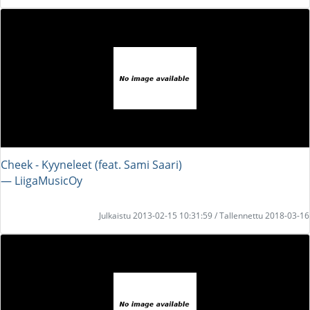
Cheek - Kyyneleet (feat. Sami Saari)
― LiigaMusicOy
Julkaistu 2013-02-15 10:31:59 / Tallennettu 2018-03-16