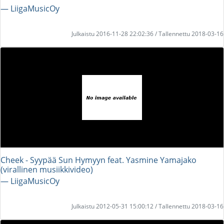
― LiigaMusicOy
Julkaistu 2016-11-28 22:02:36 / Tallennettu 2018-03-16
Cheek - Syypää Sun Hymyyn feat. Yasmine Yamajako
(virallinen musiikkivideo)
― LiigaMusicOy
Julkaistu 2012-05-31 15:00:12 / Tallennettu 2018-03-16