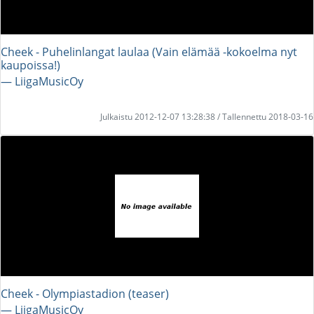
Cheek - Puhelinlangat laulaa (Vain elämää -kokoelma nyt
kaupoissa!)
― LiigaMusicOy
Julkaistu 2012-12-07 13:28:38 / Tallennettu 2018-03-16
Cheek - Olympiastadion (teaser)
― LiigaMusicOy