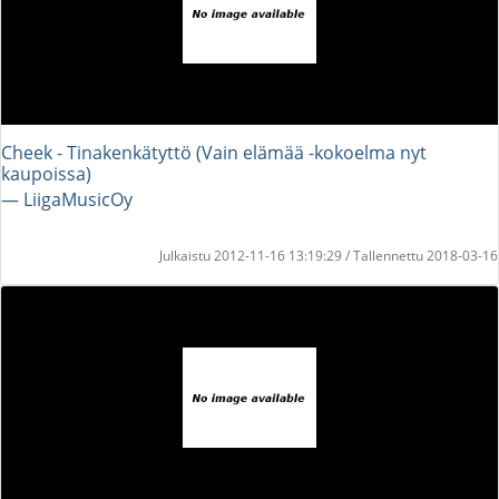
Cheek - Tinakenkätyttö (Vain elämää -kokoelma nyt
kaupoissa)
― LiigaMusicOy
Julkaistu 2012-11-16 13:19:29 / Tallennettu 2018-03-16