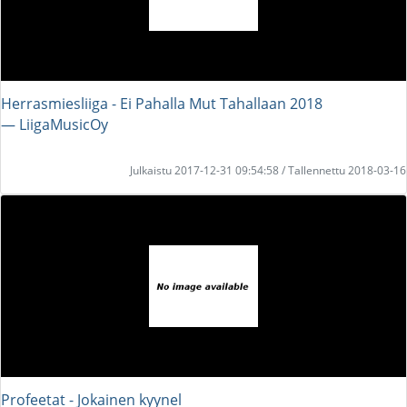
Herrasmiesliiga - Ei Pahalla Mut Tahallaan 2018
― LiigaMusicOy
Julkaistu 2017-12-31 09:54:58 / Tallennettu 2018-03-16
Profeetat - Jokainen kyynel