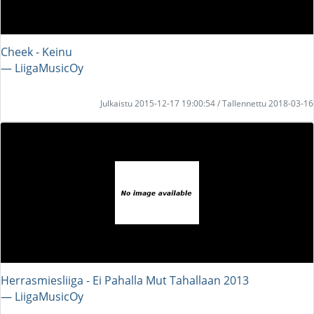
Cheek - Keinu
― LiigaMusicOy
Julkaistu 2015-12-17 19:00:54 / Tallennettu 2018-03-16
Herrasmiesliiga - Ei Pahalla Mut Tahallaan 2013
― LiigaMusicOy