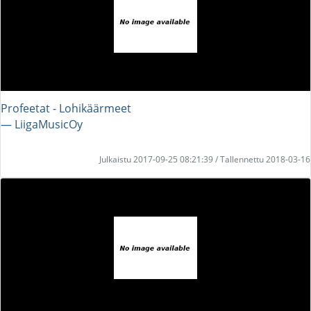
Profeetat - Lohikäärmeet
― LiigaMusicOy
Julkaistu 2017-09-25 08:21:39 / Tallennettu 2018-03-16