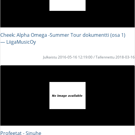
Cheek: Alpha Omega -Summer Tour dokumentti (osa 1)
― LiigaMusicOy
Julkaistu 2016-05-16 12:19:00 / Tallennettu 2018-03-16
Profeetat - Sinuhe