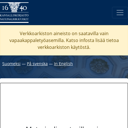
Verkkoarkiston aineisto on saatavilla vain
vapaakappaletyöasemilla. Katso
infosta
lisää tietoa
verkkoarkiston käytöstä.
Suomeksi
―
På svenska
―
In English