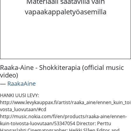
Materiaali saatavilla vain
vapaakappaletyöasemilla
Raaka-Aine - Shokkiterapia (official music
video)
―
RaakaAine
HANKI UUSI LEVY:
http://www.levykauppax.fi/artist/raaka_aine/ennen_kuin_toi
vosta_luovutaan/#cd
http://music.nokia.com/fi/en/products/raaka-aine/ennen-
kuin-toivosta-luovutaan/53347054 Director: Perttu
Hangaslahti Cinematographer: Heikki Slåen Editor and