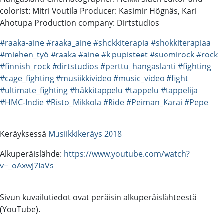
colorist: Mitri Voutila Producer: Kasimir Högnäs, Kari
Ahotupa Production company: Dirtstudios
#raaka-aine
#raaka_aine
#shokkiterapia
#shokkiterapiaa
#miehen_työ
#raaka
#aine
#kipupisteet
#suomirock
#rock
#finnish_rock
#dirtstudios
#perttu_hangaslahti
#fighting
#cage_fighting
#musiikkivideo
#music_video
#fight
#ultimate_fighting
#häkkitappelu
#tappelu
#tappelija
#HMC-Indie
#Risto_Mikkola
#Ride
#Peiman_Karai
#Pepe
Keräyksessä
Musiikkikeräys 2018
Alkuperäislähde:
https://www.youtube.com/watch?
v=_oAxwJ7IaVs
Sivun kuvailutiedot ovat peräisin alkuperäislähteestä
(YouTube).