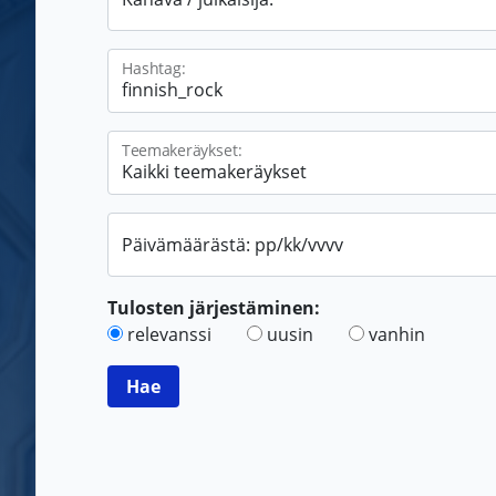
Hashtag:
Teemakeräykset:
Päivämäärästä: pp/kk/vvvv
Tulosten järjestäminen:
relevanssi
uusin
vanhin