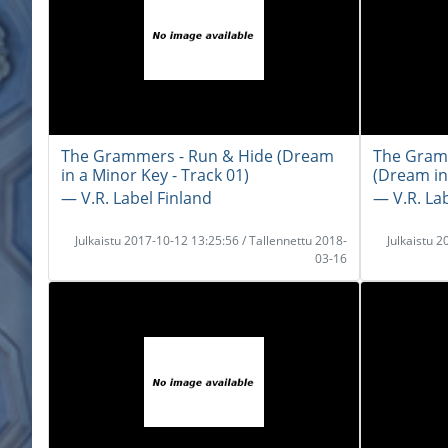
The Grammers - Run & Hide (Dream
The Gram
in a Minor Key - Track 01)
(Dream in
― V.R. Label Finland
― V.R. La
Julkaistu 2017-10-12 13:25:56 / Tallennettu 2018-
Julkaistu 
03-16