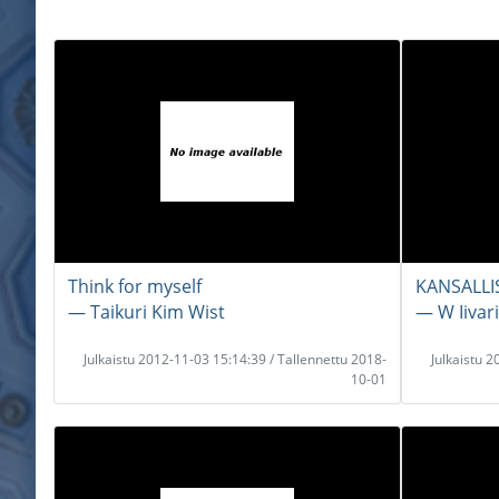
Think for myself
KANSALLI
― Taikuri Kim Wist
― W Iivar
Julkaistu 2012-11-03 15:14:39 / Tallennettu 2018-
Julkaistu 
10-01