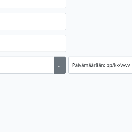
...
Päivämäärään: pp/kk/vvvv