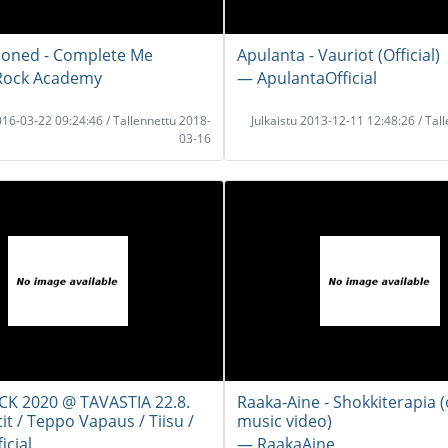
ioned - Complete Me
Apulanta - Vauriot (Official)
Rock Academy
― ApulantaOfficial
2016-03-22 09:24:46 / Tallennettu 2018-
Julkaistu 2013-12-11 12:48:26 / Tal
03-16
K 2020 @ TAVASTIA 22.8.
Raaka-Aine - Shokkiterapia (o
t / Teppo Vapaus / Tiisu /
music video)
icial
― RaakaAine