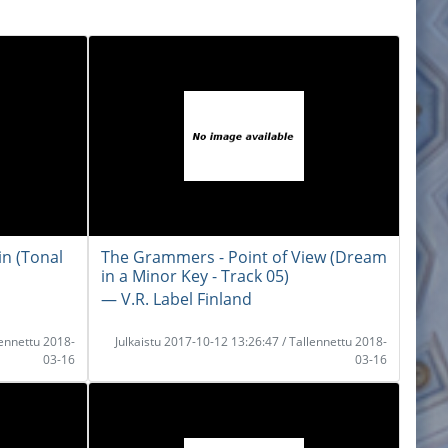
in (Tonal
The Grammers - Point of View (Dream
in a Minor Key - Track 05)
― V.R. Label Finland
lennettu 2018-
Julkaistu 2017-10-12 13:26:47 / Tallennettu 2018-
03-16
03-16