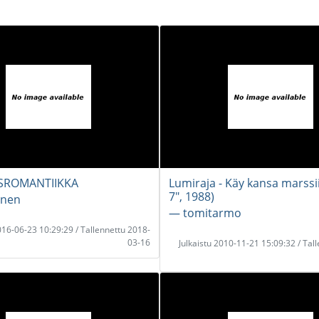
SROMANTIIKKA
Lumiraja - Käy kansa marssi
7", 1988)
inen
― tomitarmo
2016-06-23 10:29:29 / Tallennettu 2018-
03-16
Julkaistu 2010-11-21 15:09:32 / Tal