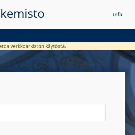
akemisto
Info
ietoa verkkoarkiston käytöstä.