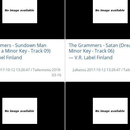
mers - Sundown Man
The Grammers - Satan (Dre
 a Minor Key - Track 09)
Minor Key - Track 06)
bel Finland
― V.R. Label Finland
2017-10-12 13:26:47 / Tallennettu 2018-
Julkaistu 2017-10-12 13:26:47 / Tal
03-16