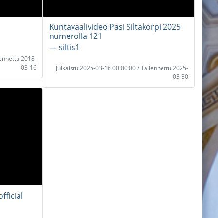
Kuntavaalivideo Pasi Siltakorpi 2025
numerolla 121
― siltis1
lennettu 2018-
03-16
Julkaistu 2025-03-16 00:00:00 / Tallennettu 2025-
03-30
fficial