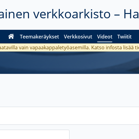
inen verkkoarkisto – H
Teemakeräykset
Verkkosivut
Videot
Twiitit
aatavilla vain vapaakappaletyöasemilla. Katso
infosta
lisää t