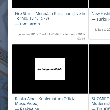
Fire Stars - Mennään Karjalaan (Live in
New Fash
Tornio, 15.4. 1979)
― Turku 
― tomitarmo
Julkaistu 
Julkaistu 2010-11-24 21:46:49 / Tallennettu 2018-
03-16
Raaka-Aine - Kuolematon (Official
SUOMIROC
Music Video)
Modernisti
― RaakaAine
― TiisuOff