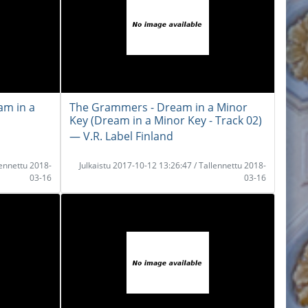
am in a
The Grammers - Dream in a Minor
Key (Dream in a Minor Key - Track 02)
― V.R. Label Finland
lennettu 2018-
Julkaistu 2017-10-12 13:26:47 / Tallennettu 2018-
03-16
03-16