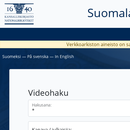
Suomala
Verkkoarkiston aineisto on s
Suomeksi
―
På svenska
―
In English
Videohaku
Hakusana:
Kanava / julkaisija: