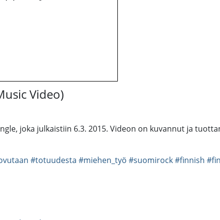
Music Video)
gle, joka julkaistiin 6.3. 2015. Videon on kuvannut ja tuott
uovutaan
#totuudesta
#miehen_työ
#suomirock
#finnish
#fi