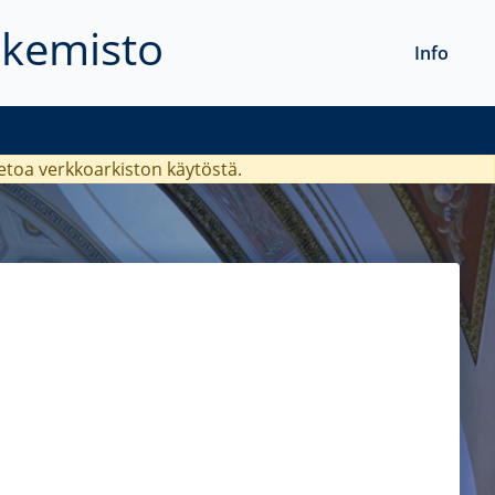
akemisto
Info
ietoa verkkoarkiston käytöstä.