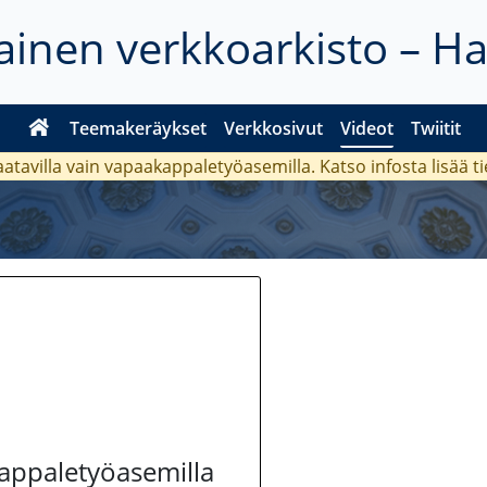
inen verkkoarkisto – H
Teemakeräykset
Verkkosivut
Videot
Twiitit
aatavilla vain vapaakappaletyöasemilla. Katso
infosta
lisää t
kappaletyöasemilla