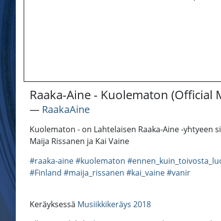
Raaka-Aine - Kuolematon (Official 
―
RaakaAine
Kuolematon - on Lahtelaisen Raaka-Aine -yhtyeen sin
Maija Rissanen ja Kai Vaine
#raaka-aine
#kuolematon
#ennen_kuin_toivosta_l
#Finland
#maija_rissanen
#kai_vaine
#vanir
Keräyksessä
Musiikkikeräys 2018