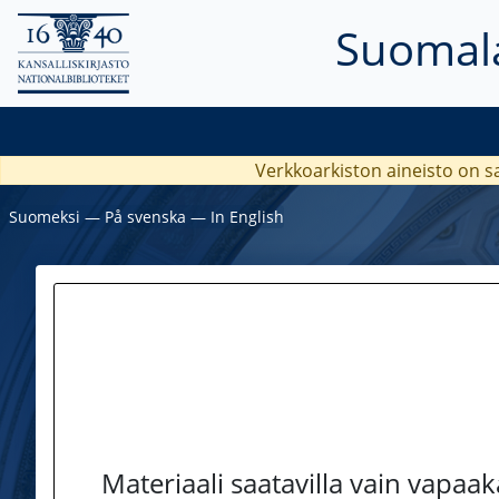
Suomala
Verkkoarkiston aineisto on s
Suomeksi
―
På svenska
―
In English
Materiaali saatavilla vain vapaa