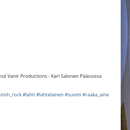
anut Vanir Productions - Kari Salonen Pääosissa
nnish_rock
#lahti
#lahtelainen
#suomi
#raaka_aine