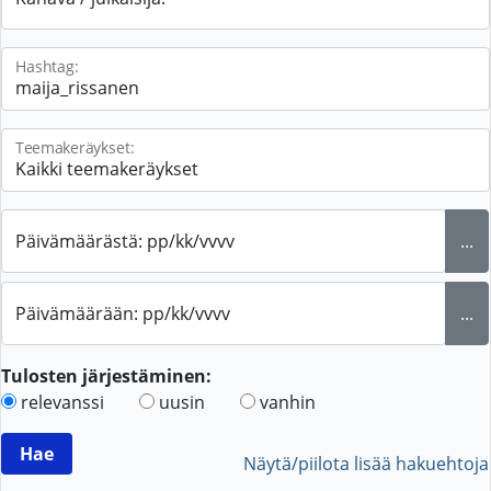
Hashtag:
Teemakeräykset:
Päivämäärästä: pp/kk/vvvv
...
Päivämäärään: pp/kk/vvvv
...
Tulosten järjestäminen:
relevanssi
uusin
vanhin
Näytä/piilota lisää hakuehtoja