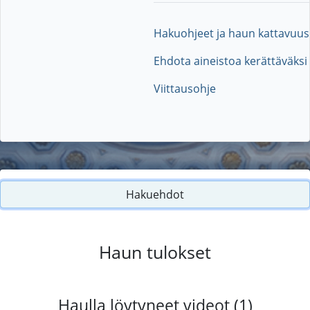
Hakuohjeet ja haun kattavuus
Ehdota aineistoa kerättäväksi
Viittausohje
Hakuehdot
Haun tulokset
Haulla löytyneet videot (1)