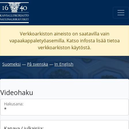
Verkkoarkiston aineisto on saatavilla vain
vapaakappaletyöasemilla. Katso
infosta
lisää tietoa
verkkoarkiston käytöstä.
Suomeksi
―
På svenska
―
In English
Videohaku
Hakusana:
Kanava / julkaisija: