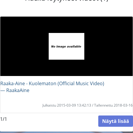
Raaka-Aine - Kuolematon (Official Music Video)
― RaakaAine
Julkaistu 2015-03-09 13:42:13 / Tallennettu 2018-03-16
1/1
Näytä lisää