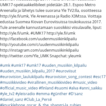
UMK17-spektaakkelibileet pidetään 28.1. Espoo Metro
Areenalla ja lähetys tulee suorana Yle TV2:lla, osoitteessa
http://yle.fi/umk, Yle Areenassa ja Radio X3M:ssa. Voittaja
edustaa Suomea Kiovan Euroviisuissa toukokuussa 2017.
Tule areenalle kannustamaan suosikkisi viisulavalle, liput:
http://yle.fi/umk. #UMK17 http://yle.fi/umk
http://facebook.com/uudenmusiikinkilpailu
http://youtube.com/c/uudenmusiikinkilpailu
http://instagram.com/uudenmusiikinkilpailu
http://twitter.com/Yle_UMK Snapchat: yleumk
#umk
#umk17
#umk17
#uuden_musiikin_kilpailu
#uuden_musiikin_kilpailu_2017
#euroviisut
#eurovision_laulukilpailu
#eurovision_song_contest
#esc17
#musiikkivideo
#virallinen_musiikkivideo
#music_video
#official_music_video
#finland
#suomi
#alva
#anni_saikku
#yle_tv2
#yleisradio
#emma
#günther
#D'sanz
#daniel_sanz
#Club_La_Persé
#knucklebone_oscar_&_the_shangri-la_rubies