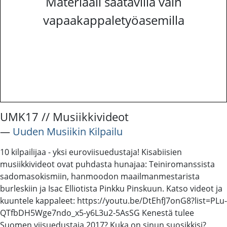
Materiaali saatavilla vain
vapaakappaletyöasemilla
UMK17 // Musiikkivideot
―
Uuden Musiikin Kilpailu
10 kilpailijaa - yksi euroviisuedustaja! Kisabiisien
musiikkivideot ovat puhdasta hunajaa: Teiniromanssista
sadomasokismiin, hanmoodon maailmanmestarista
burleskiin ja Isac Elliotista Pinkku Pinskuun. Katso videot ja
kuuntele kappaleet: https://youtu.be/DtEhfJ7onG8?list=PLu-
QTfbDH5Wge7ndo_x5-y6L3u2-5AsSG Kenestä tulee
Suomen viisuedustaja 2017? Kuka on sinun suosikkisi?