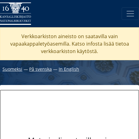
Verkkoarkiston aineisto on saatavilla vain
vapaakappaletyöasemilla. Katso
infosta
lisää tietoa
verkkoarkiston käytöstä.
Suomeksi
―
På svenska
―
In English