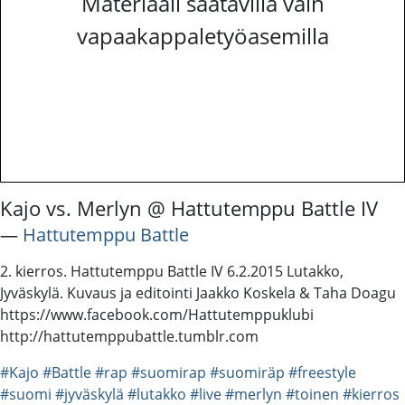
Materiaali saatavilla vain
vapaakappaletyöasemilla
Kajo vs. Merlyn @ Hattutemppu Battle IV
―
Hattutemppu Battle
2. kierros. Hattutemppu Battle IV 6.2.2015 Lutakko,
Jyväskylä. Kuvaus ja editointi Jaakko Koskela & Taha Doagu
https://www.facebook.com/Hattutemppuklubi
http://hattutemppubattle.tumblr.com
#Kajo
#Battle
#rap
#suomirap
#suomiräp
#freestyle
#suomi
#jyväskylä
#lutakko
#live
#merlyn
#toinen
#kierros