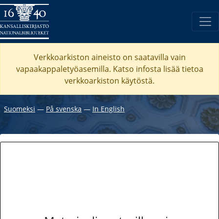
Verkkoarkiston aineisto on saatavilla vain
vapaakappaletyöasemilla. Katso
infosta
lisää tietoa
verkkoarkiston käytöstä.
Suomeksi
―
På svenska
―
In English