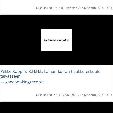
Julkaistu 2012-02-03 19:52:55 / Tallennettu 2018-03-16
Pekko Käppi & K:H:H:L: Laihan koiran haukku ei kuulu
taivaaseen
― gaeabookingrecords
Julkaistu 2015-04-17 06:03:24 / Tallennettu 2018-03-16