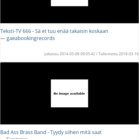
Teksti-TV 666 - Sä et tuu enää takaisin koskaan
― gaeabookingrecords
Julkaistu 2014-05-08 09:05:42 / Tallennettu 2018-03-16
Bad Ass Brass Band - Tyydy siihen mitä saat