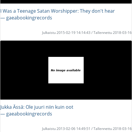
I Was a Teenage Satan Worshipper: They don't hear
― gaeabookingrecords
Julkaistu 2015-02-19 14:14:43 / Tallennettu 2018-03-16
Jukka Ässä: Ole juuri niin kuin oot
― gaeabookingrecords
Julkaistu 2013-02-06 14:49:51 / Tallennettu 2018-03-16