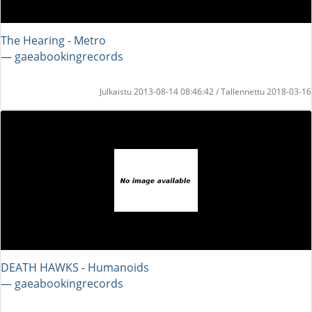
The Hearing - Metro
― gaeabookingrecords
Julkaistu 2013-08-14 08:46:42 / Tallennettu 2018-03-16
DEATH HAWKS - Humanoids
― gaeabookingrecords