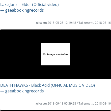
Lake Jons – Elder (Official video)
― gaeabookingrecords
Julkaistu 2015-05-25 12:19:48 / Tallennettu 2018-03-16
DEATH HAWKS - Black Acid (OFFICIAL MUSIC VIDEO)
― gaeabookingrecords
Julkaistu 2013-09-13 05:39:28 / Tallennettu 2018-03-16