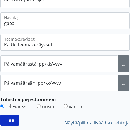
Hashtag:
Teemakeräykset:
Päivämäärästä: pp/kk/vvvv
...
Päivämäärään: pp/kk/vvvv
...
Tulosten järjestäminen:
relevanssi
uusin
vanhin
Näytä/piilota lisää hakuehtoja