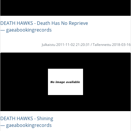
DEATH HAWKS - Death Has No Reprieve
― gaeabookingrecords
Julkaistu 2011-11-02 21:20:31 / Tallennettu 2018-03-16
DEATH HAWKS - Shining
― gaeabookingrecords