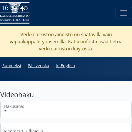
Verkkoarkiston aineisto on saatavilla vain
vapaakappaletyöasemilla. Katso
infosta
lisää tietoa
verkkoarkiston käytöstä.
Suomeksi
―
På svenska
―
In English
Videohaku
Hakusana:
Kanava / julkaisija: