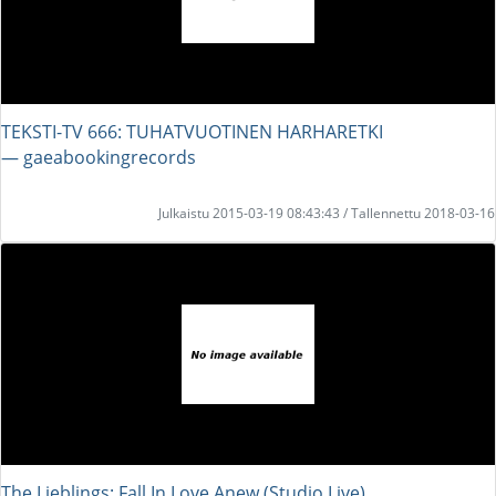
TEKSTI-TV 666: TUHATVUOTINEN HARHARETKI
― gaeabookingrecords
Julkaistu 2015-03-19 08:43:43 / Tallennettu 2018-03-16
The Lieblings: Fall In Love Anew (Studio Live)