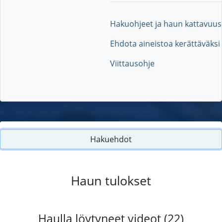
Hakuohjeet ja haun kattavuus
Ehdota aineistoa kerättäväksi
Viittausohje
Hakuehdot
Haun tulokset
Haulla löytyneet videot (22)