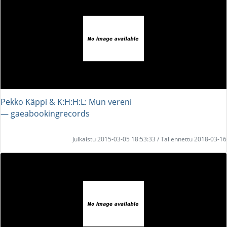
Pekko Käppi & K:H:H:L: Mun vereni
― gaeabookingrecords
Julkaistu 2015-03-05 18:53:33 / Tallennettu 2018-03-16