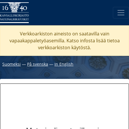
Verkkoarkiston aineisto on saatavilla vain
vapaakappaletyöasemilla. Katso
infosta
lisää tietoa
verkkoarkiston käytöstä.
Suomeksi
―
På svenska
―
In English