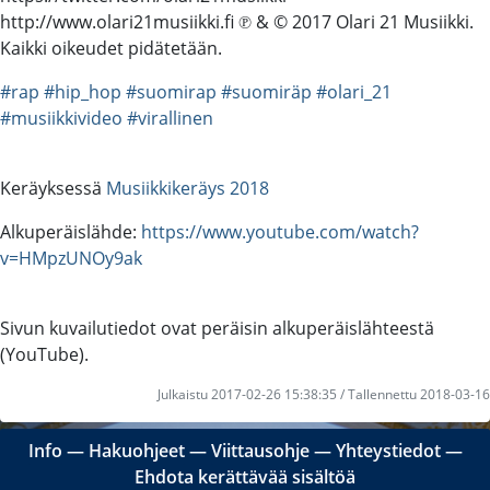
http://www.olari21musiikki.fi ℗ & © 2017 Olari 21 Musiikki.
Kaikki oikeudet pidätetään.
#rap
#hip_hop
#suomirap
#suomiräp
#olari_21
#musiikkivideo
#virallinen
Keräyksessä
Musiikkikeräys 2018
Alkuperäislähde:
https://www.youtube.com/watch?
v=HMpzUNOy9ak
Sivun kuvailutiedot ovat peräisin alkuperäislähteestä
(YouTube).
Julkaistu 2017-02-26 15:38:35 / Tallennettu 2018-03-16
Info
―
Hakuohjeet
―
Viittausohje
―
Yhteystiedot
―
Ehdota kerättävää sisältöä