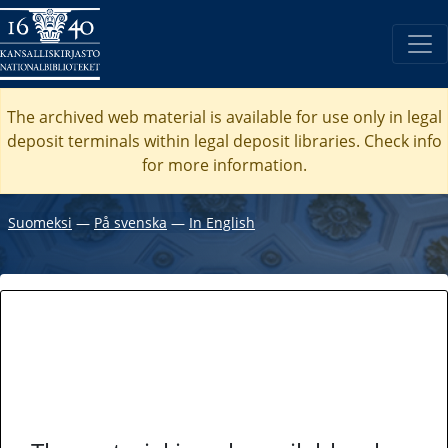
The archived web material is available for use only in legal
deposit terminals within legal deposit libraries. Check
info
for more information.
Suomeksi
―
På svenska
―
In English