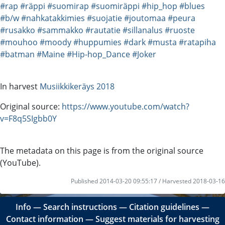
#rap
#räppi
#suomirap
#suomiräppi
#hip_hop
#blues
#b/w
#nahkatakkimies
#suojatie
#joutomaa
#peura
#rusakko
#sammakko
#rautatie
#sillanalus
#ruoste
#mouhoo
#moody
#huppumies
#dark
#musta
#ratapiha
#batman
#Maine
#Hip-hop_Dance
#Joker
In harvest
Musiikkikeräys 2018
Original source:
https://www.youtube.com/watch?
v=F8q5SIgbb0Y
The metadata on this page is from the original source
(YouTube).
Published 2014-03-20 09:55:17 / Harvested 2018-03-16
Info
―
Search instructions
―
Citation guidelines
―
Contact information
―
Suggest materials for harvesting