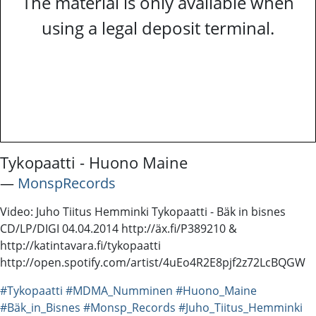
The material is only available when
using a legal deposit terminal.
Tykopaatti - Huono Maine
―
MonspRecords
Video: Juho Tiitus Hemminki Tykopaatti - Bäk in bisnes
CD/LP/DIGI 04.04.2014 http://äx.fi/P389210 &
http://katintavara.fi/tykopaatti
http://open.spotify.com/artist/4uEo4R2E8pjf2z72LcBQGW
#Tykopaatti
#MDMA_Numminen
#Huono_Maine
#Bäk_in_Bisnes
#Monsp_Records
#Juho_Tiitus_Hemminki