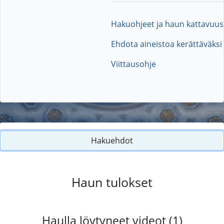
Hakuohjeet ja haun kattavuus
Ehdota aineistoa kerättäväksi
Viittausohje
Hakuehdot
Haun tulokset
Haulla löytyneet videot (1)