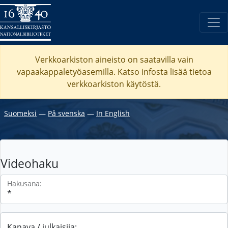
Verkkoarkiston aineisto on saatavilla vain
vapaakappaletyöasemilla. Katso
infosta
lisää tietoa
verkkoarkiston käytöstä.
Suomeksi
―
På svenska
―
In English
Videohaku
Hakusana:
Kanava / julkaisija: