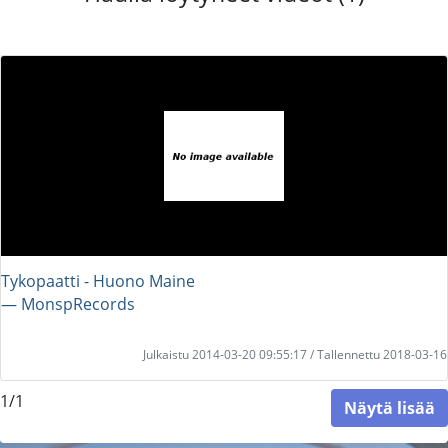
Tykopaatti - Huono Maine
― MonspRecords
Julkaistu 2014-03-20 09:55:17 / Tallennettu 2018-03-16
1/1
Näytä lisää