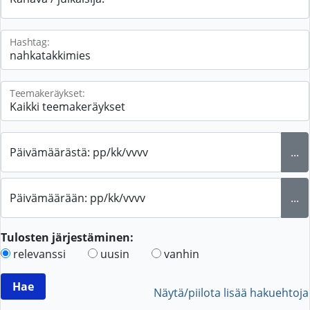
Hashtag:
Teemakeräykset:
Päivämäärästä: pp/kk/vvvv
...
Päivämäärään: pp/kk/vvvv
...
Tulosten järjestäminen:
relevanssi
uusin
vanhin
Näytä/piilota lisää hakuehtoja