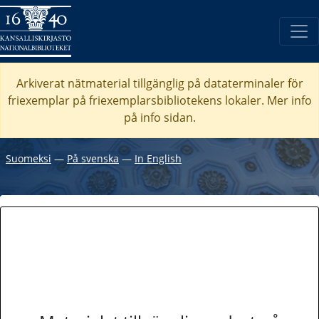
Arkiverat nätmaterial tillgänglig på dataterminaler för
friexemplar på friexemplarsbibliotekens lokaler. Mer info
på info sidan.
Suomeksi
―
På svenska
―
In English