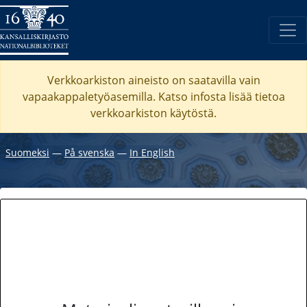
Verkkoarkiston aineisto on saatavilla vain
vapaakappaletyöasemilla. Katso
infosta
lisää tietoa
verkkoarkiston käytöstä.
Suomeksi
―
På svenska
―
In English