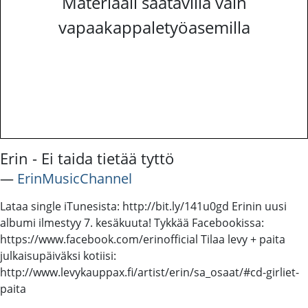
Materiaali saatavilla vain
vapaakappaletyöasemilla
Erin - Ei taida tietää tyttö
―
ErinMusicChannel
Lataa single iTunesista: http://bit.ly/141u0gd Erinin uusi
albumi ilmestyy 7. kesäkuuta! Tykkää Facebookissa:
https://www.facebook.com/erinofficial Tilaa levy + paita
julkaisupäiväksi kotiisi:
http://www.levykauppax.fi/artist/erin/sa_osaat/#cd-girliet-
paita