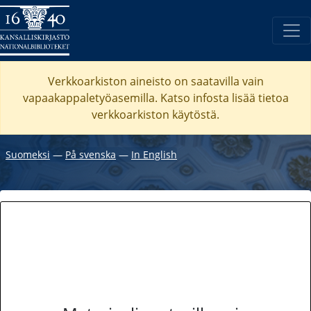
Verkkoarkiston aineisto on saatavilla vain
vapaakappaletyöasemilla. Katso
infosta
lisää tietoa
verkkoarkiston käytöstä.
Suomeksi
―
På svenska
―
In English