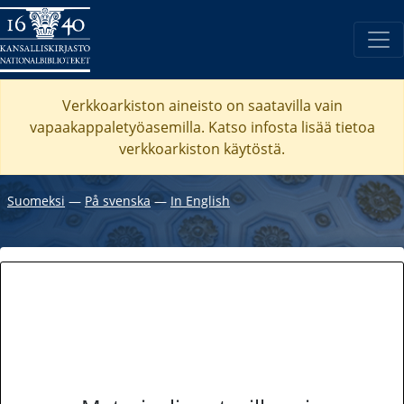
Verkkoarkiston aineisto on saatavilla vain
vapaakappaletyöasemilla. Katso
infosta
lisää tietoa
verkkoarkiston käytöstä.
Suomeksi
―
På svenska
―
In English