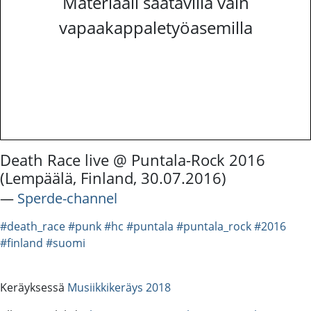
Materiaali saatavilla vain
vapaakappaletyöasemilla
Death Race live @ Puntala-Rock 2016
(Lempäälä, Finland, 30.07.2016)
―
Sperde-channel
#death_race
#punk
#hc
#puntala
#puntala_rock
#2016
#finland
#suomi
Keräyksessä
Musiikkikeräys 2018