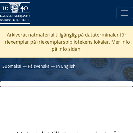
Arkiverat nätmaterial tillgänglig på dataterminaler för
friexemplar på friexemplarsbibliotekens lokaler. Mer info
på info sidan.
Suomeksi
―
På svenska
―
In English