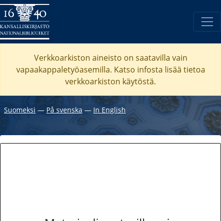
Verkkoarkiston aineisto on saatavilla vain
vapaakappaletyöasemilla. Katso
infosta
lisää tietoa
verkkoarkiston käytöstä.
Suomeksi
―
På svenska
―
In English