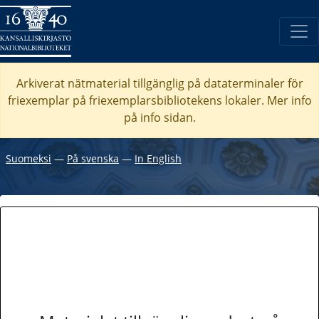
Arkiverat nätmaterial tillgänglig på dataterminaler för
friexemplar på friexemplarsbibliotekens lokaler. Mer info
på info sidan.
Suomeksi
―
På svenska
―
In English