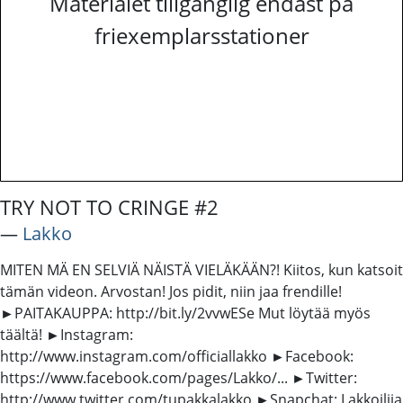
Materialet tillgänglig endast på
friexemplarsstationer
TRY NOT TO CRINGE #2
―
Lakko
MITEN MÄ EN SELVIÄ NÄISTÄ VIELÄKÄÄN?! Kiitos, kun katsoit
tämän videon. Arvostan! Jos pidit, niin jaa frendille!
►PAITAKAUPPA: http://bit.ly/2vvwESe Mut löytää myös
täältä! ►Instagram:
http://www.instagram.com/officiallakko ►Facebook:
https://www.facebook.com/pages/Lakko/... ►Twitter:
http://www.twitter.com/tupakkalakko ►Snapchat: Lakkoilija