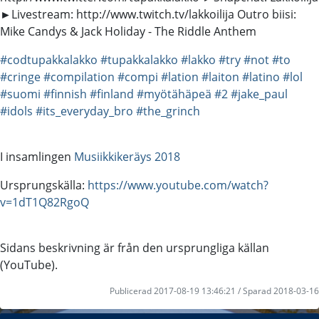
►Livestream: http://www.twitch.tv/lakkoilija Outro biisi:
Mike Candys & Jack Holiday - The Riddle Anthem
#codtupakkalakko
#tupakkalakko
#lakko
#try
#not
#to
#cringe
#compilation
#compi
#lation
#laiton
#latino
#lol
#suomi
#finnish
#finland
#myötähäpeä
#2
#jake_paul
#idols
#its_everyday_bro
#the_grinch
I insamlingen
Musiikkikeräys 2018
Ursprungskälla:
https://www.youtube.com/watch?
v=1dT1Q82RgoQ
Sidans beskrivning är från den ursprungliga källan
(YouTube).
Publicerad 2017-08-19 13:46:21 / Sparad 2018-03-16