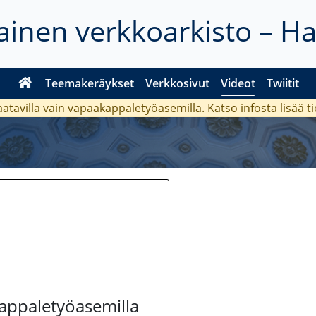
inen verkkoarkisto – H
Teemakeräykset
Verkkosivut
Videot
Twiitit
aatavilla vain vapaakappaletyöasemilla. Katso
infosta
lisää t
kappaletyöasemilla