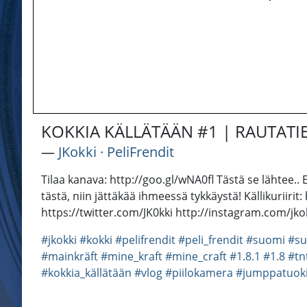
KOKKIA KÄLLÄTÄÄN #1 | RAUTATI
―
JKokki · PeliFrendit
Tilaa kanava: http://goo.gl/wNA0fl Tästä se lähtee..
tästä, niin jättäkää ihmeessä tykkäystä! Källikuriir
https://twitter.com/JK0kki http://instagram.com/jkok
#jkokki
#kokki
#pelifrendit
#peli_frendit
#suomi
#su
#mainkräft
#mine_kraft
#mine_craft
#1.8.1
#1.8
#tn
#kokkia_källätään
#vlog
#piilokamera
#jumppatuok