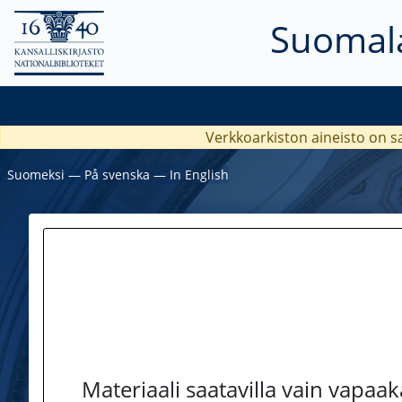
Suomala
Verkkoarkiston aineisto on s
Suomeksi
―
På svenska
―
In English
Materiaali saatavilla vain vapaa