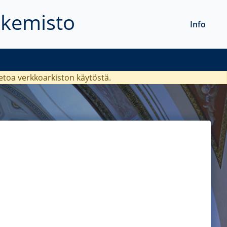
akemisto
Info
ietoa verkkoarkiston käytöstä.