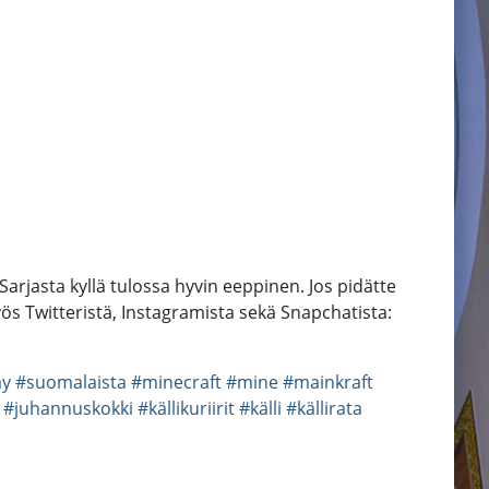
Sarjasta kyllä tulossa hyvin eeppinen. Jos pidätte
yös Twitteristä, Instagramista sekä Snapchatista:
ay
#suomalaista
#minecraft
#mine
#mainkraft
#juhannuskokki
#källikuriirit
#källi
#källirata