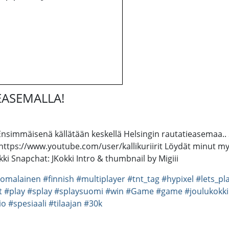
EASEMALLA!
 Ensimmäisenä källätään keskellä Helsingin rautatieasemaa.. 
it: https://www.youtube.com/user/kallikuriirit Löydät minut m
ki Snapchat: JKokki Intro & thumbnail by Migiii
omalainen
#finnish
#multiplayer
#tnt_tag
#hypixel
#lets_pl
t
#play
#splay
#splaysuomi
#win
#Game
#game
#joulukokki
io
#spesiaali
#tilaajan
#30k