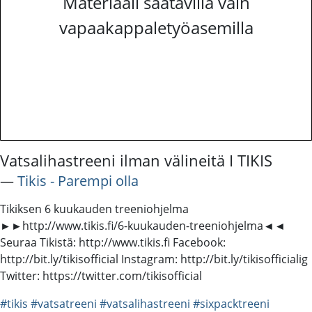
Materiaali saatavilla vain
vapaakappaletyöasemilla
Vatsalihastreeni ilman välineitä I TIKIS
―
Tikis - Parempi olla
Tikiksen 6 kuukauden treeniohjelma
►►http://www.tikis.fi/6-kuukauden-treeniohjelma◄◄
Seuraa Tikistä: http://www.tikis.fi Facebook:
http://bit.ly/tikisofficial Instagram: http://bit.ly/tikisofficialig
Twitter: https://twitter.com/tikisofficial
#tikis
#vatsatreeni
#vatsalihastreeni
#sixpacktreeni