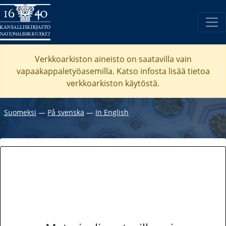
Verkkoarkiston aineisto on saatavilla vain
vapaakappaletyöasemilla. Katso
infosta
lisää tietoa
verkkoarkiston käytöstä.
Suomeksi
―
På svenska
―
In English