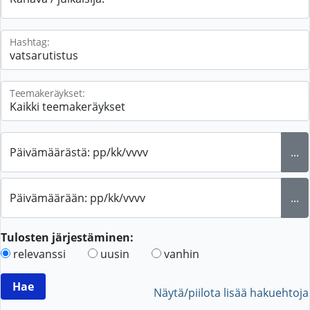
Hashtag:
Teemakeräykset:
Päivämäärästä: pp/kk/vvvv
...
Päivämäärään: pp/kk/vvvv
...
Tulosten järjestäminen:
relevanssi
uusin
vanhin
Näytä/piilota lisää hakuehtoja