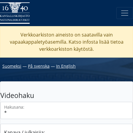
Verkkoarkiston aineisto on saatavilla vain
vapaakappaletyöasemilla. Katso
infosta
lisää tietoa
verkkoarkiston käytöstä.
Suomeksi
―
På svenska
―
In English
Videohaku
Hakusana:
Kanava / julkaisija: