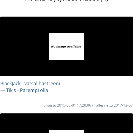
BlackJack - vatsalihastreeni
― Tikis - Parempi olla
Julkaistu 2015-05-01 17:20:06 / Tallennettu 2017-12-07