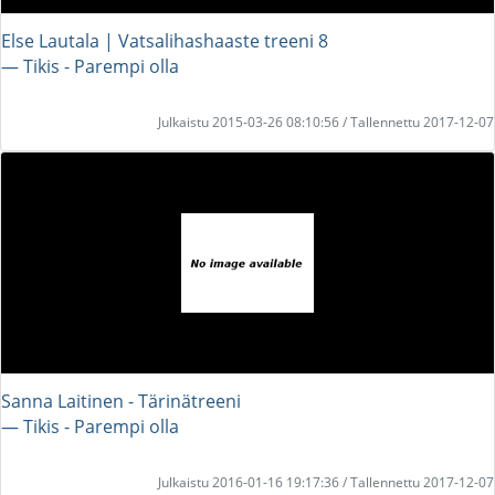
Else Lautala | Vatsalihashaaste treeni 8
― Tikis - Parempi olla
Julkaistu 2015-03-26 08:10:56 / Tallennettu 2017-12-07
Sanna Laitinen - Tärinätreeni
― Tikis - Parempi olla
Julkaistu 2016-01-16 19:17:36 / Tallennettu 2017-12-07