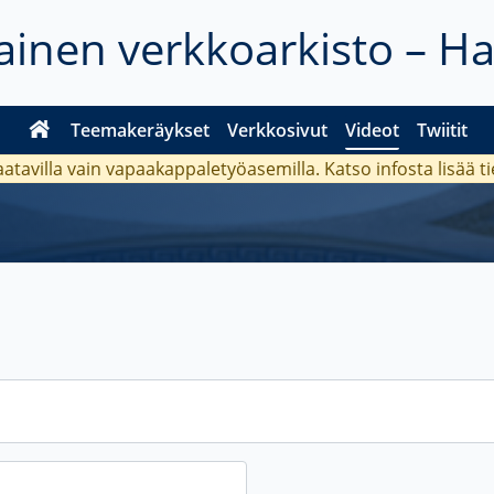
inen verkkoarkisto – H
Teemakeräykset
Verkkosivut
Videot
Twiitit
aatavilla vain vapaakappaletyöasemilla. Katso
infosta
lisää t