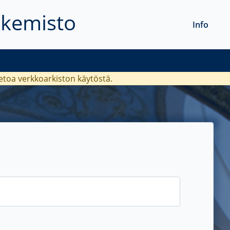
akemisto
Info
ietoa verkkoarkiston käytöstä.