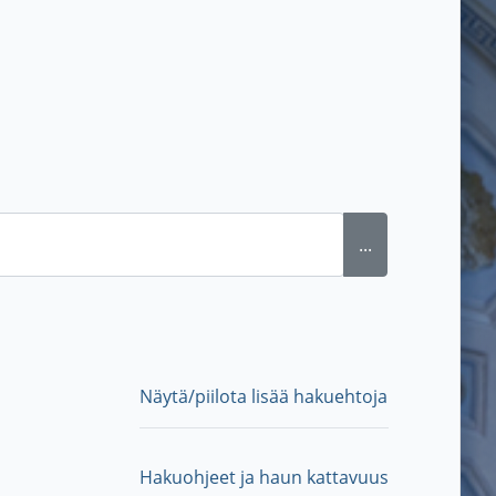
...
Näytä/piilota lisää hakuehtoja
Hakuohjeet ja haun kattavuus