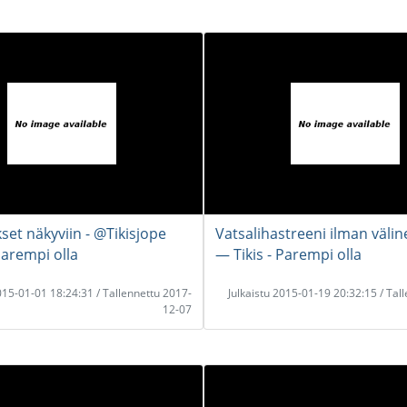
set näkyviin - @Tikisjope
Vatsalihastreeni ilman väline
Parempi olla
― Tikis - Parempi olla
2015-01-01 18:24:31 / Tallennettu 2017-
Julkaistu 2015-01-19 20:32:15 / Tal
12-07