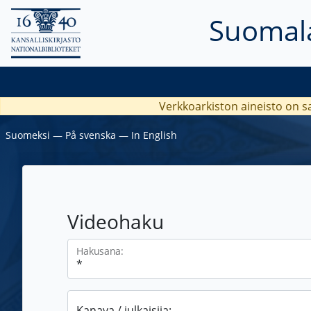
Suomala
Verkkoarkiston aineisto on s
Suomeksi
―
På svenska
―
In English
Videohaku
Hakusana:
Kanava / julkaisija: