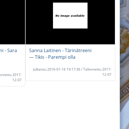
ni - Sara
Sanna Laitinen - Tärinätreeni
― Tikis - Parempi olla
Julkaistu 2016-01-16 19:17:36 / Tallennettu 2017-
12-07
lennettu 2017-
12-07