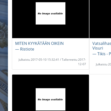
MITEN KYYKÄTÄÄN OIKEIN
Vatsalihas
Visuri
― Ristiote
― Tikis - 
Julkaistu 2017-05-10 15:32:41 / Tallennettu 2017-
12-07
Julkaistu 