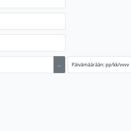
...
Päivämäärään: pp/kk/vvvv