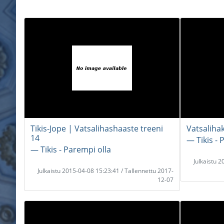
Tikis-Jope | Vatsalihashaaste treeni
Vatsalihak
14
― Tikis - 
― Tikis - Parempi olla
Julkaistu 
Julkaistu 2015-04-08 15:23:41 / Tallennettu 2017-
12-07