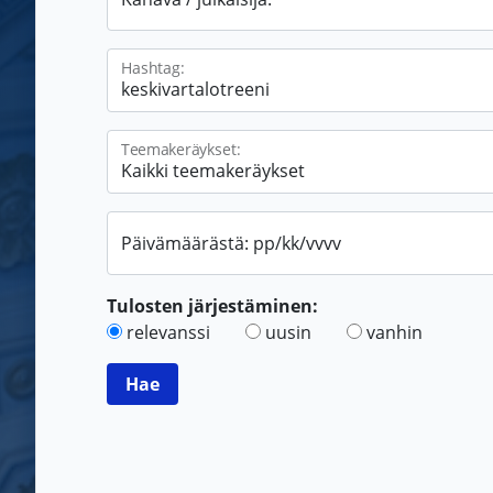
Hashtag:
Teemakeräykset:
Päivämäärästä: pp/kk/vvvv
Tulosten järjestäminen:
relevanssi
uusin
vanhin