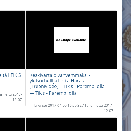
itä I TIKIS
Keskivartalo vahvemmaksi -
yleisurheilija Lotta Harala
(Treenivideo) | Tikis - Parempi olla
― Tikis - Parempi olla
lennettu 2017-
12-07
Julkaistu 2017-04-09 16:59:32 / Tallennettu 2017-
12-07