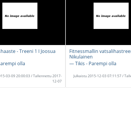
haaste - Treeni 1 I Joosua
Fitnessmallin vatsalihastree
Nikulainen
Parempi olla
― Tikis - Parempi olla
2015-03-09 20:00:03 / Tallennettu 2017-
Julkaistu 2015-12-03 07:11:57 / Tal
12-07