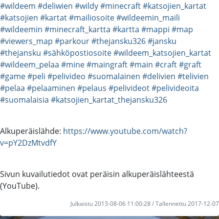
#wildeem
#deliwien
#wildy
#minecraft
#katsojien_kartat
#katsojien
#kartat
#mailiosoite
#wildeemin_maili
#wildeemin
#minecraft_kartta
#kartta
#mappi
#map
#viewers_map
#parkour
#thejansku326
#jansku
#thejansku
#sähköpostiosoite
#wildeem_katsojien_kartat
#wildeem_pelaa
#mine
#maingraft
#main
#craft
#graft
#game
#peli
#pelivideo
#suomalainen
#delivien
#telivien
#pelaa
#pelaaminen
#pelaus
#pelivideot
#pelivideoita
#suomalaisia
#katsojien_kartat_thejansku326
Alkuperäislähde:
https://www.youtube.com/watch?
v=pY2DzMtvdfY
Sivun kuvailutiedot ovat peräisin alkuperäislähteestä
(YouTube).
Julkaistu 2013-08-06 11:00:28 / Tallennettu 2017-12-07