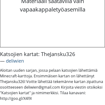
Materiaali saatavilla vain
vapaakappaletyöasemilla
Katsojien kartat: TheJansku326
―
deliwien
Aloitan uuden sarjan, jossa pelaan katsojien lähettämiä
Minecraft-karttoja. Ensimmäisen kartan on lähettänyt
TheJansku326! Voitte lähettää tekemänne kartan zipattuna
osoitteeseen deliwien@gmail.com Kirjoita viestin otsikoksi
"Katsojien kartat" ja nimimerkkisi. Tilaa kanavani:
http://goo.gl/X4l9I