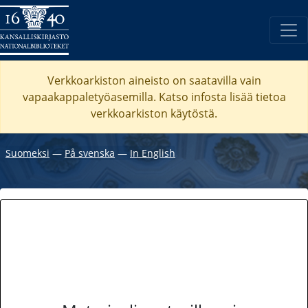
Verkkoarkiston aineisto on saatavilla vain
vapaakappaletyöasemilla. Katso
infosta
lisää tietoa
verkkoarkiston käytöstä.
Suomeksi
―
På svenska
―
In English