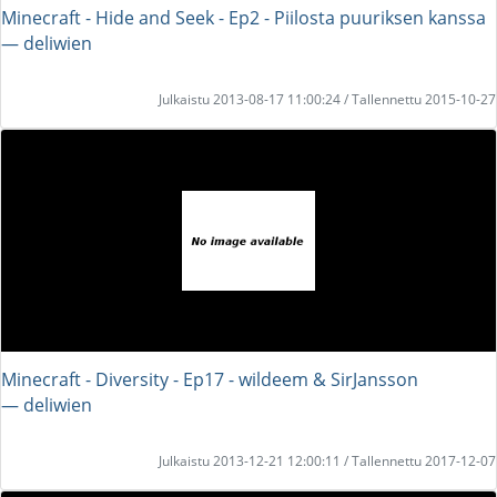
Minecraft - Hide and Seek - Ep2 - Piilosta puuriksen kanssa
― deliwien
Julkaistu 2013-08-17 11:00:24 / Tallennettu 2015-10-27
Minecraft - Diversity - Ep17 - wildeem & SirJansson
― deliwien
Julkaistu 2013-12-21 12:00:11 / Tallennettu 2017-12-07