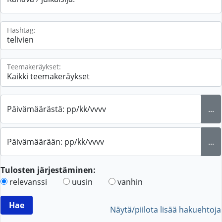
Hashtag:
Teemakeräykset:
Päivämäärästä: pp/kk/vvvv
...
Päivämäärään: pp/kk/vvvv
...
Tulosten järjestäminen:
relevanssi
uusin
vanhin
Näytä/piilota lisää hakuehtoja