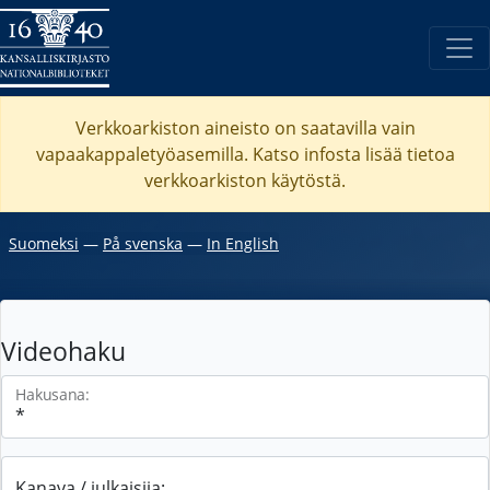
Verkkoarkiston aineisto on saatavilla vain
vapaakappaletyöasemilla. Katso
infosta
lisää tietoa
verkkoarkiston käytöstä.
Suomeksi
―
På svenska
―
In English
Videohaku
Hakusana:
Kanava / julkaisija: