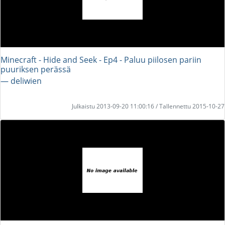
Minecraft - Hide and Seek - Ep4 - Paluu piilosen pariin
puuriksen perässä
― deliwien
Julkaistu 2013-09-20 11:00:16 / Tallennettu 2015-10-27