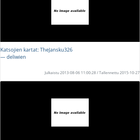
Katsojien kartat: TheJansku326
― deliwien
Julkaistu 2013-08-06 11:00:28 / Tallennettu 2015-10-27