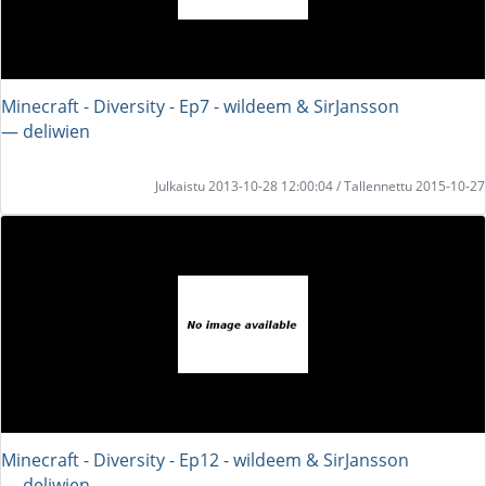
Minecraft - Diversity - Ep7 - wildeem & SirJansson
― deliwien
Julkaistu 2013-10-28 12:00:04 / Tallennettu 2015-10-27
Minecraft - Diversity - Ep12 - wildeem & SirJansson
― deliwien