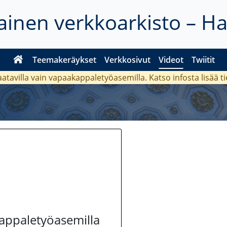
inen verkkoarkisto – H
Teemakeräykset
Verkkosivut
Videot
Twiitit
aatavilla vain vapaakappaletyöasemilla. Katso
infosta
lisää t
kappaletyöasemilla