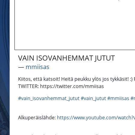
VAIN ISOVANHEMMAT JUTUT
―
mmiisas
Kiitos, että katsoit! Heitä peukku ylös jos tykkäs
TWITTER: https://twitter.com/mmiisas
#vain_isovanhemmat_jutut
#vain_jutut
#mmiisas
#
Alkuperäislähde:
https://www.youtube.com/watch?