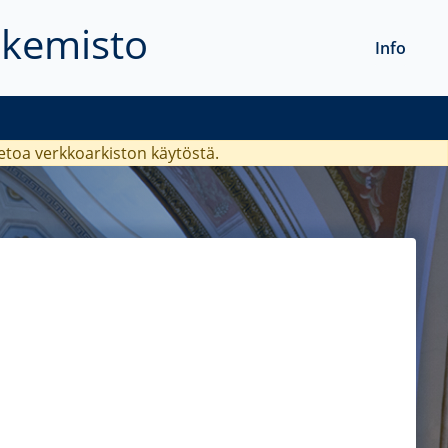
akemisto
Info
ietoa verkkoarkiston käytöstä.