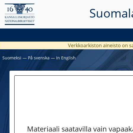
Suomala
Verkkoarkiston aineisto on s
Suomeksi
―
På svenska
―
In English
Materiaali saatavilla vain vapaa