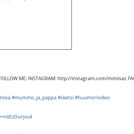
it! :) FOLLOW ME: INSTAGRAM: http://instagram.com/mmiisas 
miisa
#mummo_ja_pappa
#sketsi
#huumorivideo
v=n0EzDurjvu4