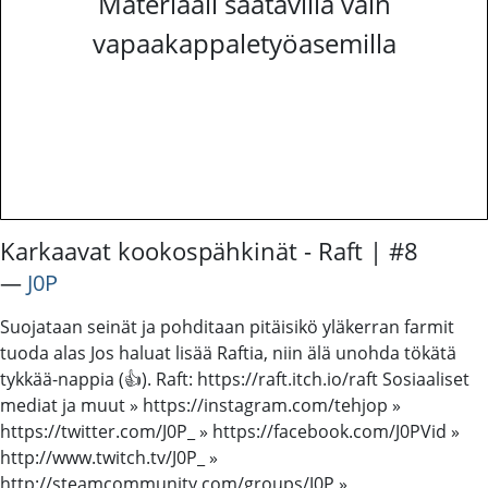
Materiaali saatavilla vain
vapaakappaletyöasemilla
Karkaavat kookospähkinät - Raft | #8
―
J0P
Suojataan seinät ja pohditaan pitäisikö yläkerran farmit
tuoda alas Jos haluat lisää Raftia, niin älä unohda tökätä
tykkää-nappia (👍). Raft: https://raft.itch.io/raft Sosiaaliset
mediat ja muut » https://instagram.com/tehjop »
https://twitter.com/J0P_ » https://facebook.com/J0PVid »
http://www.twitch.tv/J0P_ »
http://steamcommunity.com/groups/J0P »