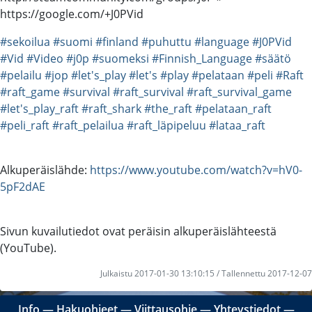
https://google.com/+J0PVid
#sekoilua
#suomi
#finland
#puhuttu
#language
#J0PVid
#Vid
#Video
#j0p
#suomeksi
#Finnish_Language
#säätö
#pelailu
#jop
#let's_play
#let's
#play
#pelataan
#peli
#Raft
#raft_game
#survival
#raft_survival
#raft_survival_game
#let's_play_raft
#raft_shark
#the_raft
#pelataan_raft
#peli_raft
#raft_pelailua
#raft_läpipeluu
#lataa_raft
Alkuperäislähde:
https://www.youtube.com/watch?v=hV0-
5pF2dAE
Sivun kuvailutiedot ovat peräisin alkuperäislähteestä
(YouTube).
Julkaistu 2017-01-30 13:10:15 / Tallennettu 2017-12-07
Info
―
Hakuohjeet
―
Viittausohje
―
Yhteystiedot
―