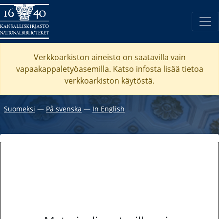
Verkkoarkiston aineisto on saatavilla vain
vapaakappaletyöasemilla. Katso
infosta
lisää tietoa
verkkoarkiston käytöstä.
Suomeksi
―
På svenska
―
In English