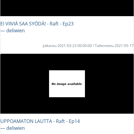
EI VIIVIÄ SAA SYÖDÄ! - Raft - Ep23
― deliwien
Julkaistu 2021-03-23 00:00:00 / Tallennettu 2021-05-17
UPPOAMATON LAUTTA - Raft - Ep14
― deliwien