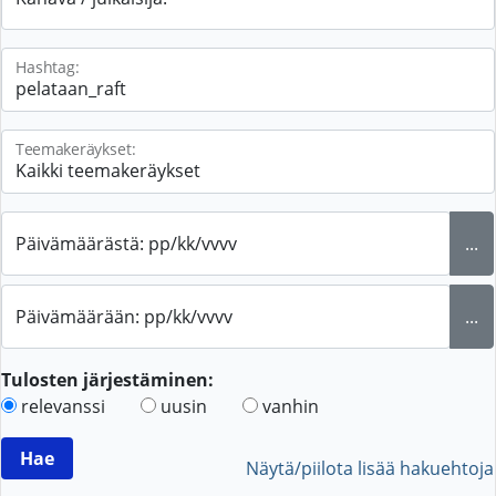
Hashtag:
Teemakeräykset:
Päivämäärästä: pp/kk/vvvv
...
Päivämäärään: pp/kk/vvvv
...
Tulosten järjestäminen:
relevanssi
uusin
vanhin
Näytä/piilota lisää hakuehtoja