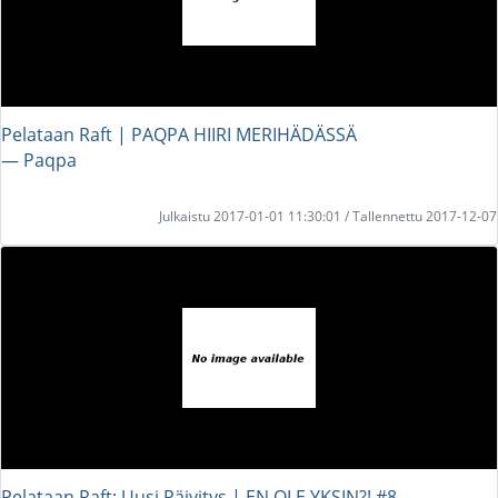
Pelataan Raft | PAQPA HIIRI MERIHÄDÄSSÄ
― Paqpa
Julkaistu 2017-01-01 11:30:01 / Tallennettu 2017-12-07
Pelataan Raft: Uusi Päivitys | EN OLE YKSIN?! #8