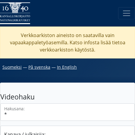
Verkkoarkiston aineisto on saatavilla vain
vapaakappaletyöasemilla. Katso
infosta
lisää tietoa
verkkoarkiston käytöstä.
Suomeksi
―
På svenska
―
In English
Videohaku
Hakusana:
Kanava / julkaisija: