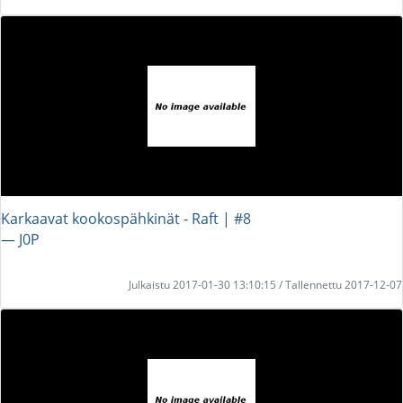
Karkaavat kookospähkinät - Raft | #8
― J0P
Julkaistu 2017-01-30 13:10:15 / Tallennettu 2017-12-07