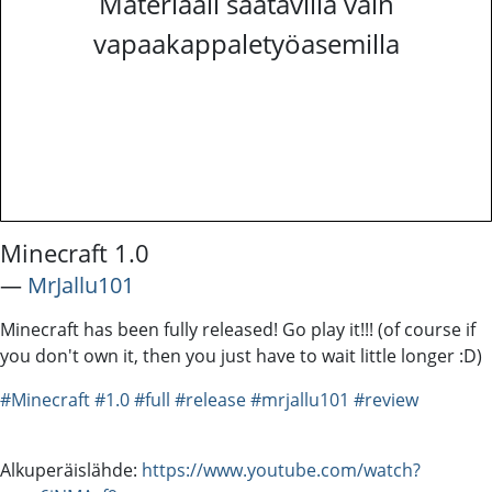
Materiaali saatavilla vain
vapaakappaletyöasemilla
Minecraft 1.0
―
MrJallu101
Minecraft has been fully released! Go play it!!! (of course if
you don't own it, then you just have to wait little longer :D)
#Minecraft
#1.0
#full
#release
#mrjallu101
#review
Alkuperäislähde:
https://www.youtube.com/watch?