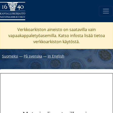
Verkkoarkiston aineisto on saatavilla vain
vapaakappaletyöasemilla. Katso
infosta
lisää tietoa
verkkoarkiston käytöstä.
Suomeksi
―
På svenska
―
In English