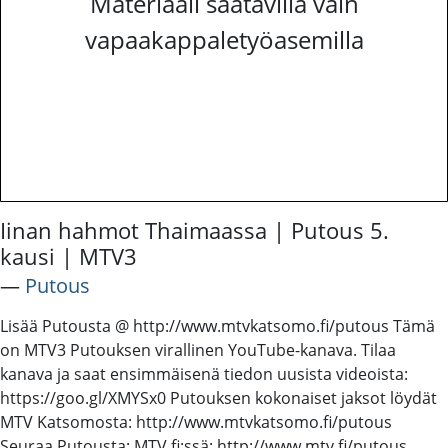
Materiaali saatavilla vain
vapaakappaletyöasemilla
Iinan hahmot Thaimaassa | Putous 5.
kausi | MTV3
―
Putous
Lisää Putousta @ http://www.mtvkatsomo.fi/putous Tämä
on MTV3 Putouksen virallinen YouTube-kanava. Tilaa
kanava ja saat ensimmäisenä tiedon uusista videoista:
https://goo.gl/XMYSx0 Putouksen kokonaiset jaksot löydät
MTV Katsomosta: http://www.mtvkatsomo.fi/putous
Seuraa Putousta: MTV.fi:ssä: http://www.mtv.fi/putous