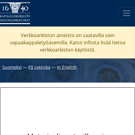
Verkkoarkiston aineisto on saatavilla vain
vapaakappaletyöasemilla. Katso
infosta
lisää tietoa
verkkoarkiston käytöstä.
Suomeksi
―
På svenska
―
In English