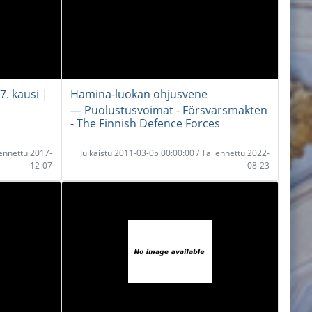
7. kausi |
Hamina-luokan ohjusvene
― Puolustusvoimat - Försvarsmakten
- The Finnish Defence Forces
lennettu 2017-
Julkaistu 2011-03-05 00:00:00 / Tallennettu 2022-
12-07
08-23