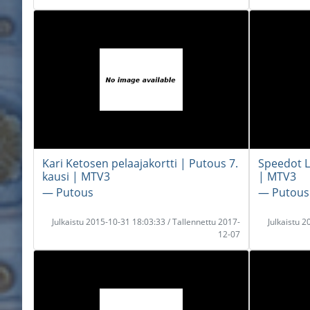
Kari Ketosen pelaajakortti | Putous 7.
Speedot Li
kausi | MTV3
| MTV3
― Putous
― Putous
Julkaistu 2015-10-31 18:03:33 / Tallennettu 2017-
Julkaistu 
12-07