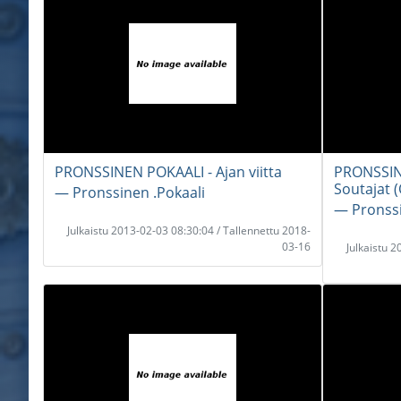
PRONSSINEN POKAALI - Ajan viitta
PRONSSIN
Soutajat (
― Pronssinen .Pokaali
― Pronssi
Julkaistu 2013-02-03 08:30:04 / Tallennettu 2018-
03-16
Julkaistu 