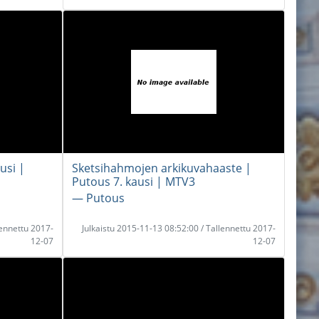
usi |
Sketsihahmojen arkikuvahaaste |
Putous 7. kausi | MTV3
― Putous
lennettu 2017-
Julkaistu 2015-11-13 08:52:00 / Tallennettu 2017-
12-07
12-07