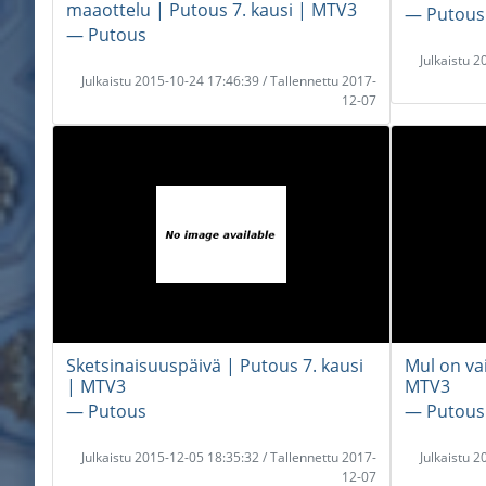
maaottelu | Putous 7. kausi | MTV3
― Putous
― Putous
Julkaistu 
Julkaistu 2015-10-24 17:46:39 / Tallennettu 2017-
12-07
Sketsinaisuuspäivä | Putous 7. kausi
Mul on vai
| MTV3
MTV3
― Putous
― Putous
Julkaistu 2015-12-05 18:35:32 / Tallennettu 2017-
Julkaistu 
12-07