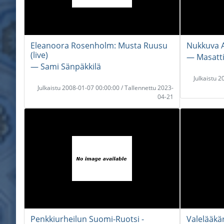
Eleanoora Rosenholm: Musta Ruusu
Nukkuva A
(live)
― Masatt
― Sami Sänpäkkilä
Julkaistu 
Julkaistu 2008-01-07 00:00:00 / Tallennettu 2023-
04-21
Penkkiurheilun Suomi-Ruotsi -
Valelääkä