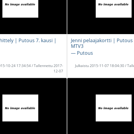
ttely | Putous 7. kausi |
Jenni pelaajakortti | Putous 
MTV3
― Putous
2015-10-24 17:34:54 / Tallennettu 2017-
Julkaistu 2015-11-07 18:04:30 / Tal
12-07