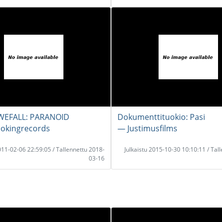
EFALL: PARANOID
Dokumenttituokio: Pasi
okingrecords
― Justimusfilms
2011-02-06 22:59:05 / Tallennettu 2018-
Julkaistu 2015-10-30 10:10:11 / Tal
03-16