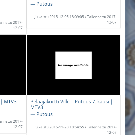
― Putous
Julkaistu 2015-12-05 18:09:05 / Tallennettu 2017-
12-07
lennettu 2017-
12-07
i | MTV3
Pelaajakortti Ville | Putous 7. kausi |
MTV3
― Putous
lennettu 2017-
12-07
Julkaistu 2015-11-28 18:54:55 / Tallennettu 2017-
12-07