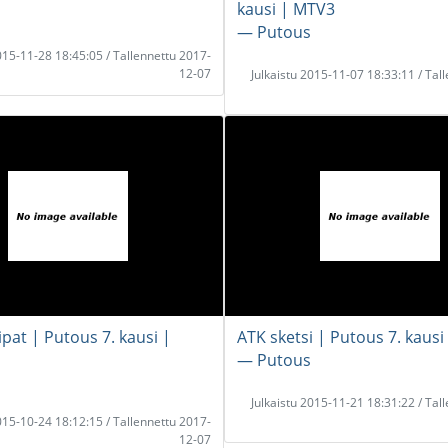
kausi | MTV3
― Putous
2015-11-28 18:45:05 / Tallennettu 2017-
12-07
Julkaistu 2015-11-07 18:33:11 / Tal
pat | Putous 7. kausi |
ATK sketsi | Putous 7. kaus
― Putous
Julkaistu 2015-11-21 18:31:22 / Tal
2015-10-24 18:12:15 / Tallennettu 2017-
12-07