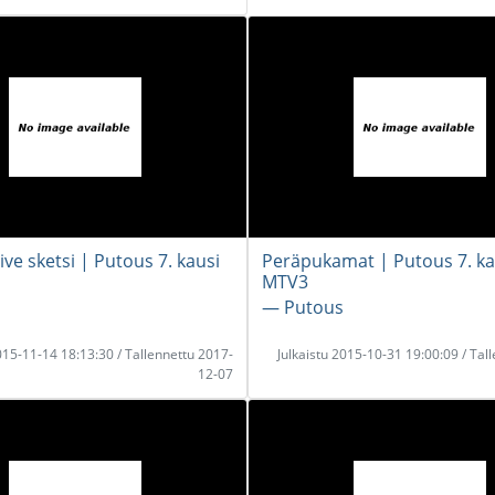
ve sketsi | Putous 7. kausi
Peräpukamat | Putous 7. ka
MTV3
― Putous
2015-11-14 18:13:30 / Tallennettu 2017-
Julkaistu 2015-10-31 19:00:09 / Tal
12-07