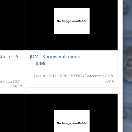
sta - GTA
JDM - Kaunis Valkoinen
― JuMi
Julkaistu 2012-12-20 13:37:02 / Tallennettu 2018-
03-16
lennettu 2021-
05-17