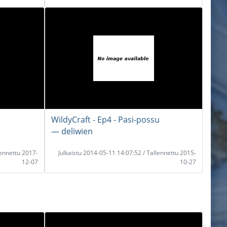
WildyCraft - Ep4 - Pasi-possu
― deliwien
lennettu 2017-
Julkaistu 2014-05-11 14:07:52 / Tallennettu 2015-
12-07
10-27