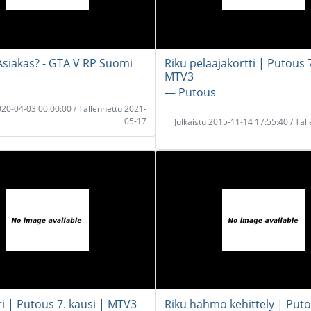
siakas? - GTA V RP Suomi
Riku pelaajakortti | Putous 7
MTV3
i
― Putous
2020-04-03 00:00:00 / Tallennettu 2021-
05-17
Julkaistu 2015-11-14 17:55:40 / Tal
ri | Putous 7. kausi | MTV3
Riku hahmo kehittely | Puto