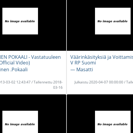
EN POKAALI - Vastatuuleen
Väärinkäsityksiä ja Voittami
Official Video)
V RP Suomi
nen .Pokaali
― Masatti
2013-03-02 12:43:47 / Tallennettu 2018-
Julkaistu 2020-04-07 00:00:00 / Tal
03-16