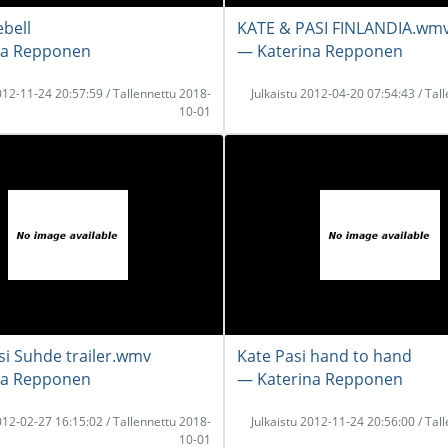
ebell
KATE & PASI FINLANDIA.wm
na Repponen
― Katerina Repponen
2012-11-24 20:57:59 / Tallennettu 2018-
Julkaistu 2012-04-20 07:54:43 / Tal
10-01
si Suhde trailer.wmv
Kate Pasi hand to hand
na Repponen
― Katerina Repponen
2012-02-27 16:15:02 / Tallennettu 2018-
Julkaistu 2012-11-24 20:56:00 / Tal
10-01