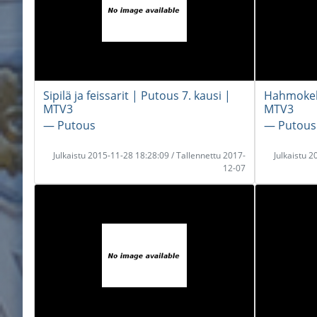
Sipilä ja feissarit | Putous 7. kausi |
Hahmokehi
MTV3
MTV3
― Putous
― Putous
Julkaistu 2015-11-28 18:28:09 / Tallennettu 2017-
Julkaistu 
12-07