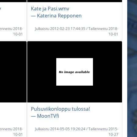
v
Kate ja Pasi.wmv
― Katerina Repponen
lennettu 2018-
Julkaistu 2012-02-23 17:44:35 / Tallennettu 2018-
10-01
10-01
Pulsuviikonloppu tulossa!
― MoonTVfi
lennettu 2018-
Julkaistu 2014-05-05 19:26:24 / Tallennettu 2015-
10-01
10-27