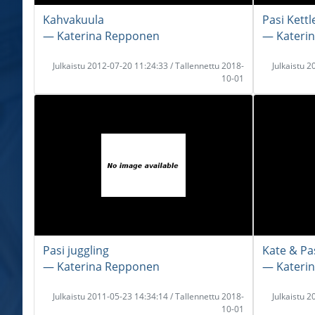
Kahvakuula
Pasi Kettl
― Katerina Repponen
― Kateri
Julkaistu 2012-07-20 11:24:33 / Tallennettu 2018-
Julkaistu 
10-01
Pasi juggling
Kate & Pa
― Katerina Repponen
― Kateri
Julkaistu 2011-05-23 14:34:14 / Tallennettu 2018-
Julkaistu 
10-01