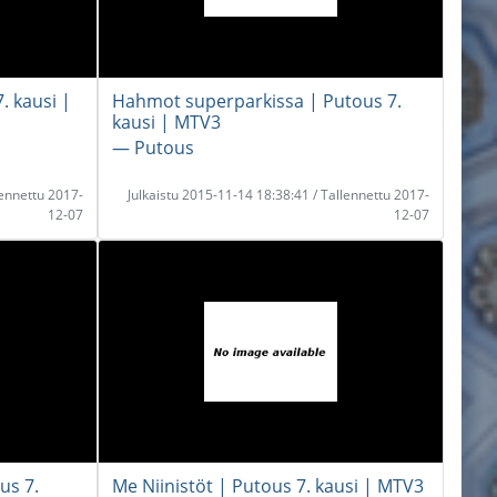
. kausi |
Hahmot superparkissa | Putous 7.
kausi | MTV3
― Putous
lennettu 2017-
Julkaistu 2015-11-14 18:38:41 / Tallennettu 2017-
12-07
12-07
us 7.
Me Niinistöt | Putous 7. kausi | MTV3