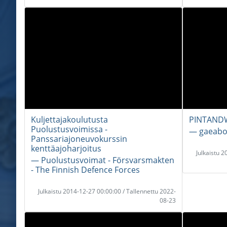
Kuljettajakoulutusta
PINTANDW
Puolustusvoimissa -
― gaeabo
Panssariajoneuvokurssin
kenttäajoharjoitus
Julkaistu 
― Puolustusvoimat - Försvarsmakten
- The Finnish Defence Forces
Julkaistu 2014-12-27 00:00:00 / Tallennettu 2022-
08-23