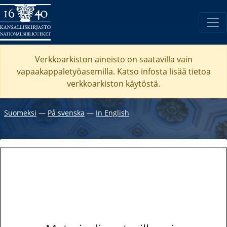
Verkkoarkiston aineisto on saatavilla vain
vapaakappaletyöasemilla. Katso
infosta
lisää tietoa
verkkoarkiston käytöstä.
Suomeksi
―
På svenska
―
In English