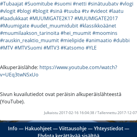
#Tubaajat
#Suomitube
#suomi
#netti
#sinätuubatv
#vlogi
#vlogit
#blogi
#blogit
#sinä
#tuuba
#tv
#videot
#laatu
#laadukkaat
#MUUMIGATE2K17
#MUUMIGATE2017
#Muumigate
#uudet_muumidubit
#klassikkoäänet
#muumilaakson_tarinoita
#hei_muumit
#moomins
#rauskin_reaktio_muumit
#mielipide
#animaatio
#dubbi
#MTV
#MTVSuomi
#MTV3
#Katsomo
#YLE
Alkuperäislähde:
https://www.youtube.com/watch?
v=UEq3twNSxUo
Sivun kuvailutiedot ovat peräisin alkuperäislähteestä
(YouTube).
Julkaistu 2017-02-16 16:04:38 / Tallennettu 2017-12-07
Info
―
Hakuohjeet
―
Viittausohje
―
Yhteystiedot
―
Ehdota kerättävää sisältöä