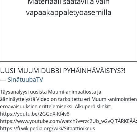
Materiaali saatavilla vain
vapaakappaletyöasemilla
UUSI MUUMIDUBBI PYHÄINHÄVÄISTYS?!
―
SinätuubaTV
Täysanalyysi uusista Muumi-animaatiosta ja
ääninäyttelystä Video on tarkoitettu eri Muumi-animointien
eroavaisuuksien erittelemiseksi. Alkuperäislinkit:
https://youtu.be/2GGdX-Kf4v8
https://www.youtube.com/watch?v=rzc2Ub_w2vQ TÄRKEÄÄ:
https://fi.wikipedia.org/wiki/Sitaattioikeus