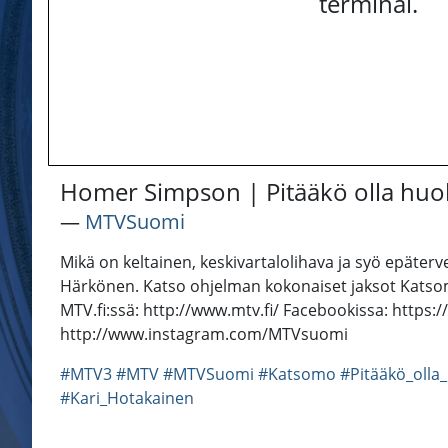
terminal.
Homer Simpson | Pitääkö olla huo
―
MTVSuomi
Mikä on keltainen, keskivartalolihava ja syö epäterve
Härkönen. Katso ohjelman kokonaiset jaksot Katsom
MTV.fi:ssä: http://www.mtv.fi/ Facebookissa: https
http://www.instagram.com/MTVsuomi
#MTV3
#MTV
#MTVSuomi
#Katsomo
#Pitääkö_olla
#Kari_Hotakainen