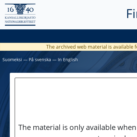
F
The archived web material is available f
Suomeksi
―
På svenska
―
In English
The material is only available when