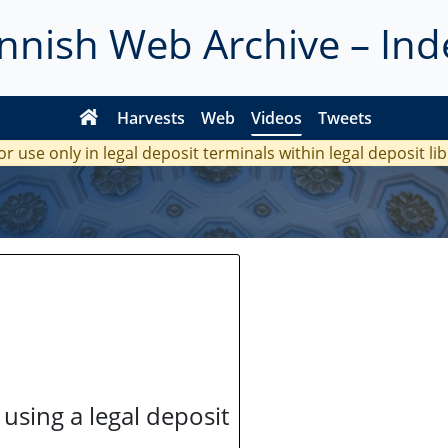
innish Web Archive – Ind
Harvests
Web
Videos
Tweets
or use only in legal deposit terminals within legal deposit li
 using a legal deposit