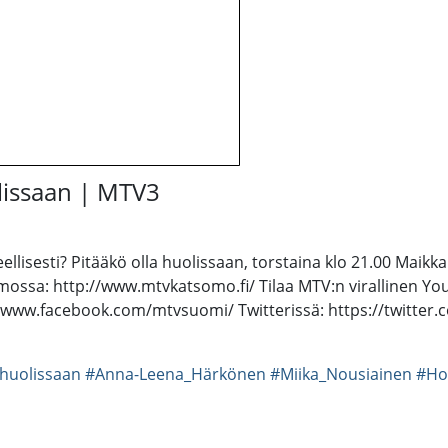
lissaan | MTV3
ellisesti? Pitääkö olla huolissaan, torstaina klo 21.00 Maikk
ossa: http://www.mtvkatsomo.fi/ Tilaa MTV:n virallinen Yo
://www.facebook.com/mtvsuomi/ Twitterissä: https://twitte
_huolissaan
#Anna-Leena_Härkönen
#Miika_Nousiainen
#Ho