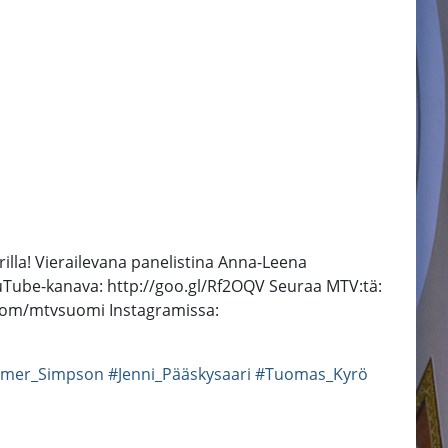
arilla! Vierailevana panelistina Anna-Leena
uTube-kanava: http://goo.gl/Rf2OQV Seuraa MTV:tä:
r.com/mtvsuomi Instagramissa:
mer_Simpson
#Jenni_Pääskysaari
#Tuomas_Kyrö