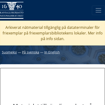
Arkiverat nätmaterial tillgänglig på dataterminaler för
friexemplar på friexemplarsbibliotekens lokaler. Mer info
på info sidan.
Suomeksi
―
På svenska
―
In English