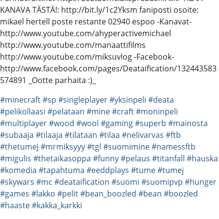
KANAVA TÄSTÄ!: http://bit.ly/1c2Yksm faniposti osoite:
mikael hertell poste restante 02940 espoo -Kanavat-
http://www.youtube.com/ahyperactivemichael
http://www.youtube.com/manaattifilms
http://www.youtube.com/miksuvlog -Facebook-
http://www.facebook.com/pages/Deataification/132443583
574891 _Ootte parhaita :)_
#minecraft
#sp
#singleplayer
#yksinpeli
#deata
#pelikollaasi
#pelataan
#mine
#craft
#moninpeli
#multiplayer
#wood
#wool
#gaming
#superb
#mainosta
#subaaja
#tilaaja
#tilataan
#tilaa
#nelivarvas
#ftb
#thetumej
#mrmiksyyy
#tgl
#suomimine
#namessftb
#migulis
#thetaikasoppa
#funny
#pelaus
#titanfall
#hauska
#komedia
#tapahtuma
#eeddplays
#tume
#tumej
#skywars
#mc
#deataification
#suomi
#suomipvp
#hunger
#games
#lakko
#pelit
#bean_boozled
#bean
#boozled
#haaste
#kakka_karkki