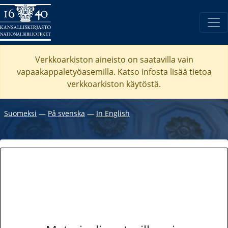
Verkkoarkiston aineisto on saatavilla vain
vapaakappaletyöasemilla. Katso
infosta
lisää tietoa
verkkoarkiston käytöstä.
Suomeksi
―
På svenska
―
In English