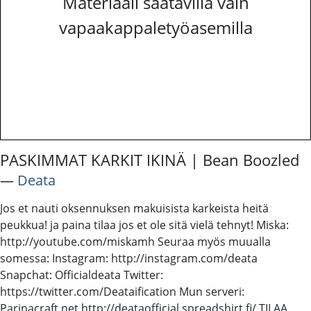
Materiaali saatavilla vain
vapaakappaletyöasemilla
PASKIMMAT KARKIT IKINÄ | Bean Boozled
―
Deata
Jos et nauti oksennuksen makuisista karkeista heitä
peukkua! ja paina tilaa jos et ole sitä vielä tehnyt! Miska:
http://youtube.com/miskamh Seuraa myös muualla
somessa: Instagram: http://instagram.com/deata
Snapchat: Officialdeata Twitter:
https://twitter.com/Deataification Mun serveri:
Parinacraft.net http://deataofficial.spreadshirt.fi/ TILAA