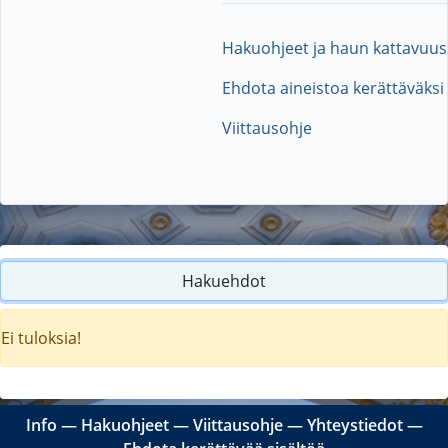
Hakuohjeet ja haun kattavuus
Ehdota aineistoa kerättäväksi
Viittausohje
Hakuehdot
Ei tuloksia!
Info
―
Hakuohjeet
―
Viittausohje
―
Yhteystiedot
―