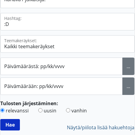
Hashtag:
Teemakeräykset:
Päivämäärästä: pp/kk/vvvv
...
Päivämäärään: pp/kk/vvvv
...
Tulosten järjestäminen:
relevanssi
uusin
vanhin
Näytä/piilota lisää hakuehtoja