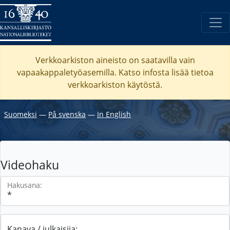
Verkkoarkiston aineisto on saatavilla vain
vapaakappaletyöasemilla. Katso
infosta
lisää tietoa
verkkoarkiston käytöstä.
Suomeksi
―
På svenska
―
In English
Videohaku
Hakusana:
Kanava / julkaisija: