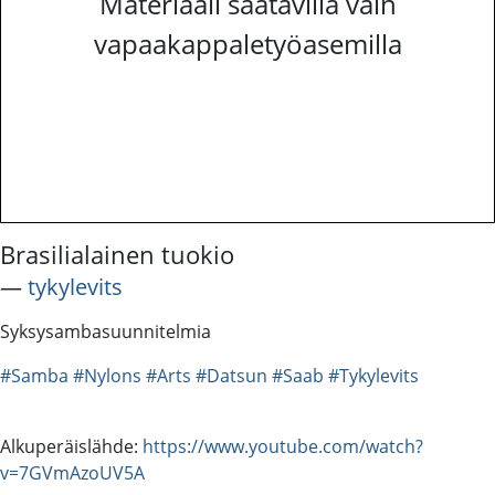
Materiaali saatavilla vain
vapaakappaletyöasemilla
Brasilialainen tuokio
―
tykylevits
Syksysambasuunnitelmia
#Samba
#Nylons
#Arts
#Datsun
#Saab
#Tykylevits
Alkuperäislähde:
https://www.youtube.com/watch?
v=7GVmAzoUV5A