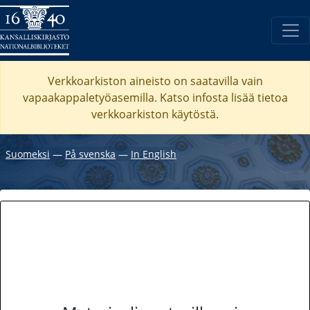
Verkkoarkiston aineisto on saatavilla vain
vapaakappaletyöasemilla. Katso
infosta
lisää tietoa
verkkoarkiston käytöstä.
Suomeksi
―
På svenska
―
In English