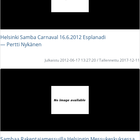
Helsinki Samba Carnaval 16.6.2012 Esplanadi
― Pertti Nykänen
Julkaistu 2012-06-17 13:27:20 / Tallennettu 2017-12-11
Sambaa Rakentajamessuilla Helsingin Messukeskuksessa