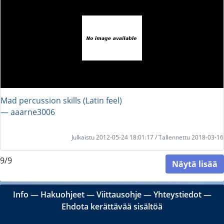
Mad percussion skills (Latin feel)
― aaarne3006
Julkaistu 2012-05-24 18:01:17 / Tallennettu 2018-03-16
9/9
Näytä lisää
Info
―
Hakuohjeet
―
Viittausohje
―
Yhteystiedot
―
Ehdota kerättävää sisältöä