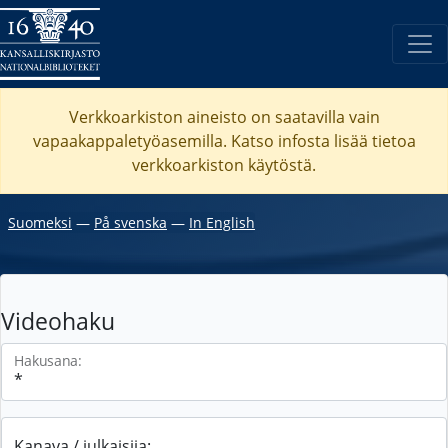
Verkkoarkiston aineisto on saatavilla vain
vapaakappaletyöasemilla. Katso
infosta
lisää tietoa
verkkoarkiston käytöstä.
Suomeksi
―
På svenska
―
In English
Videohaku
Hakusana:
Kanava / julkaisija: