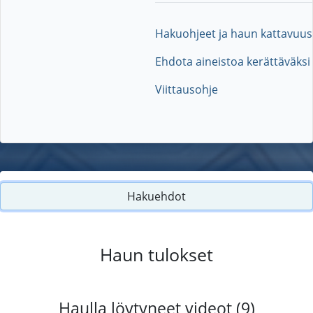
Hakuohjeet ja haun kattavuus
Ehdota aineistoa kerättäväksi
Viittausohje
Hakuehdot
Haun tulokset
Haulla löytyneet videot (9)