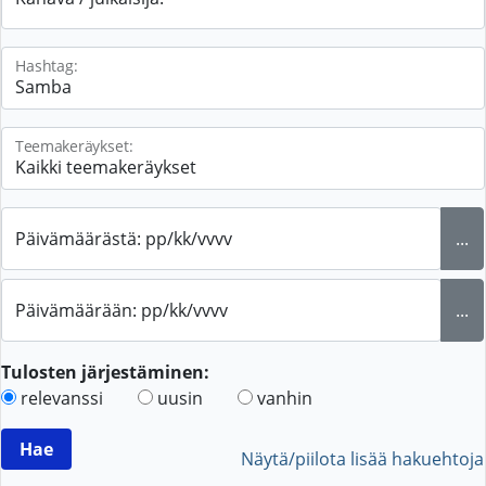
Hashtag:
Teemakeräykset:
Päivämäärästä: pp/kk/vvvv
...
Päivämäärään: pp/kk/vvvv
...
Tulosten järjestäminen:
relevanssi
uusin
vanhin
Näytä/piilota lisää hakuehtoja