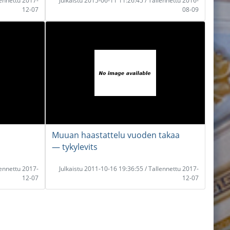
lennettu 2017-
Julkaistu 2015-06-11 11:26:45 / Tallennettu 2016-
12-07
08-09
Muuan haastattelu vuoden takaa
― tykylevits
lennettu 2017-
Julkaistu 2011-10-16 19:36:55 / Tallennettu 2017-
12-07
12-07