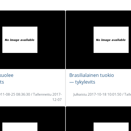
 kuolee
Brasilialainen tuokio
ts
― tykylevits
2011-08-25 08:36:30 / Tallennettu 2017-
Julkaistu 2017-10-18 10:01:50 / Tal
12-07