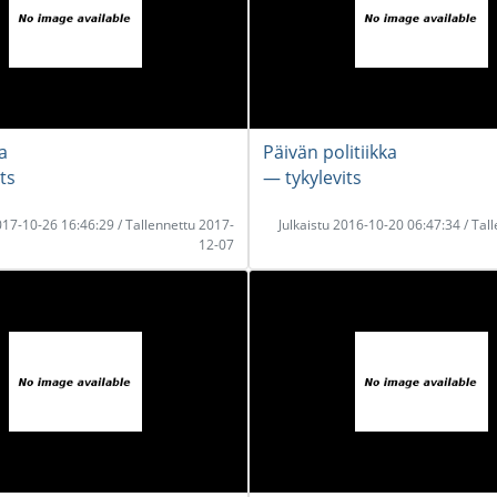
a
Päivän politiikka
ts
― tykylevits
2017-10-26 16:46:29 / Tallennettu 2017-
Julkaistu 2016-10-20 06:47:34 / Tal
12-07