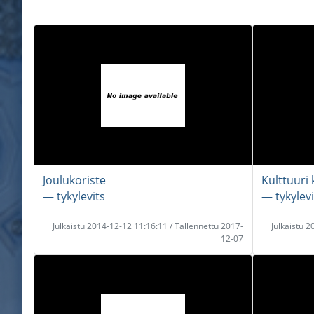
Joulukoriste
Kulttuuri
― tykylevits
― tykylevi
Julkaistu 2014-12-12 11:16:11 / Tallennettu 2017-
Julkaistu 
12-07