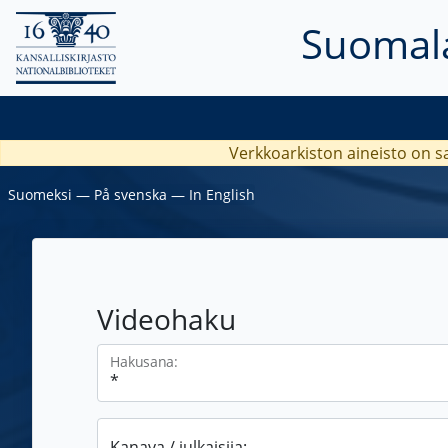
Suomala
Verkkoarkiston aineisto on s
Suomeksi
―
På svenska
―
In English
Videohaku
Hakusana:
Kanava / julkaisija: