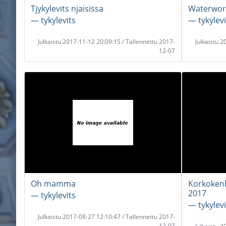
Tjykylevits njaisissa
Waterwor
― tykylevits
― tykylevi
Julkaistu 2017-11-12 20:09:15 / Tallennettu 2017-
Julkaistu 
12-07
Oh mamma
Korkoken
2017
― tykylevits
― tykylevi
Julkaistu 2017-08-27 12:10:47 / Tallennettu 2017-
12-07