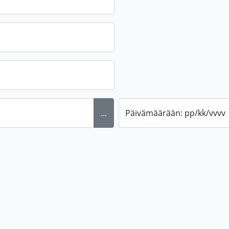
...
Päivämäärään: pp/kk/vvvv