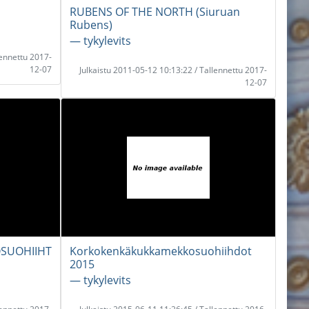
RUBENS OF THE NORTH (Siuruan
Rubens)
― tykylevits
lennettu 2017-
12-07
Julkaistu 2011-05-12 10:13:22 / Tallennettu 2017-
12-07
SUOHIIHT
Korkokenkäkukkamekkosuohiihdot
2015
― tykylevits