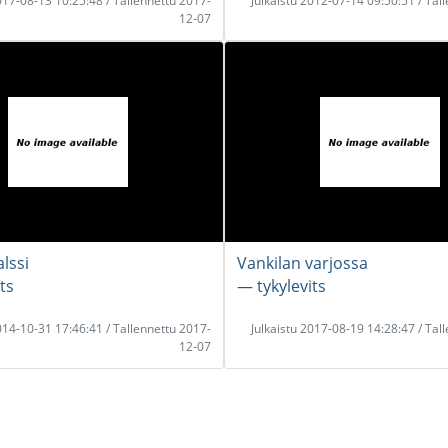
2017-08-13 10:25:48 / Tallennettu 2017-
Julkaistu 2012-07-14 09:50:51 / Tal
12-07
lssi
Vankilan varjossa
ts
― tykylevits
2014-10-31 17:46:41 / Tallennettu 2017-
Julkaistu 2017-08-19 14:28:47 / Tal
12-07