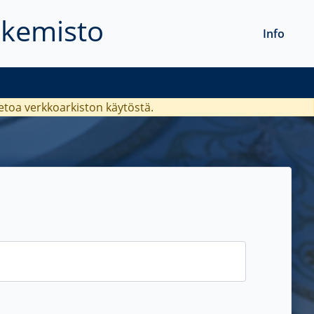
akemisto
Info
ietoa verkkoarkiston käytöstä.