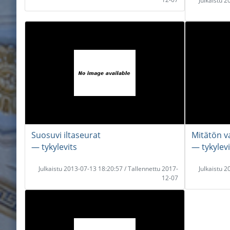
Julkaistu 
Suosuvi iltaseurat
Mitätön va
― tykylevits
― tykylevi
Julkaistu 2013-07-13 18:20:57 / Tallennettu 2017-
Julkaistu 
12-07