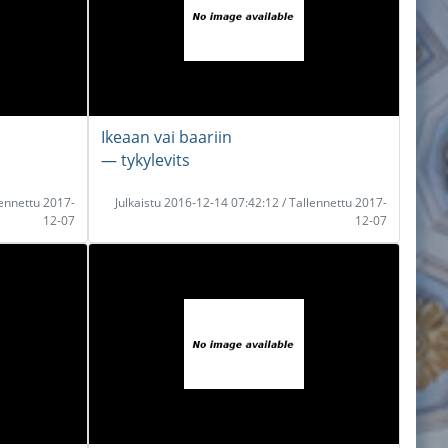
Ikeaan vai baariin
― tykylevits
lennettu 2017-
Julkaistu 2016-12-14 07:42:12 / Tallennettu 2017-
12-07
12-07