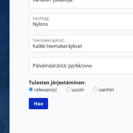
Hashtag:
Teemakeräykset:
Päivämäärästä: pp/kk/vvvv
Tulosten järjestäminen:
relevanssi
uusin
vanhin