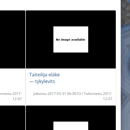
Taiteilija eläke
― tykylevits
lennettu 2017-
Julkaistu 2017-03-31 06:38:53 / Tallennettu 2017-
12-07
12-07