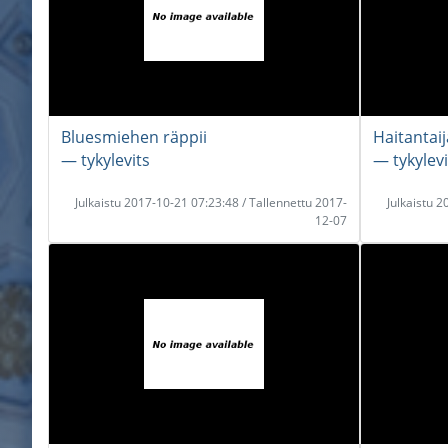
Bluesmiehen räppii
Haitantaij
― tykylevits
― tykylevi
Julkaistu 2017-10-21 07:23:48 / Tallennettu 2017-
Julkaistu 
12-07