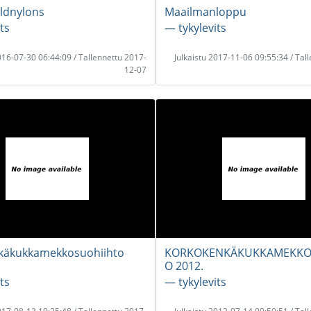
ldnylons
Maailmanloppu
ts
― tykylevits
2016-07-30 06:44:09 / Tallennettu 2017-
Julkaistu 2017-11-06 09:55:34 / Tal
12-07
käkukkamekkosuohiihto
KORKOKENKÄKUKKAMEKKO
O 2012.
ts
― tykylevits