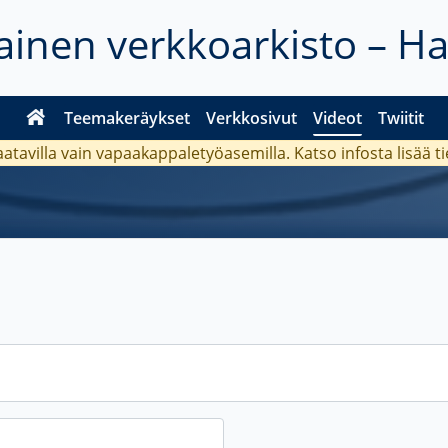
inen verkkoarkisto – H
Teemakeräykset
Verkkosivut
Videot
Twiitit
aatavilla vain vapaakappaletyöasemilla. Katso
infosta
lisää t