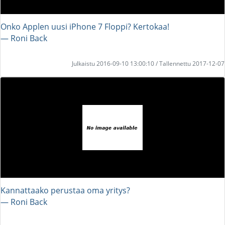
Onko Applen uusi iPhone 7 Floppi? Kertokaa!
― Roni Back
Julkaistu 2016-09-10 13:00:10 / Tallennettu 2017-12-07
Kannattaako perustaa oma yritys?
― Roni Back