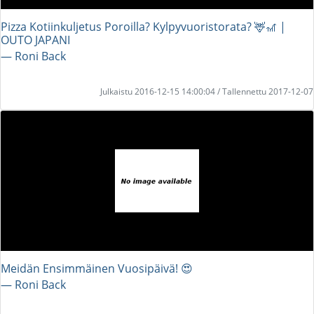
Pizza Kotiinkuljetus Poroilla? Kylpyvuoristorata? 🦌🎢 |
OUTO JAPANI
― Roni Back
Julkaistu 2016-12-15 14:00:04 / Tallennettu 2017-12-07
Meidän Ensimmäinen Vuosipäivä! 😍
― Roni Back