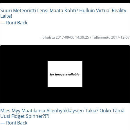
Suuri Meteoriitti Lensi Maata Kohti? Hulluin Virtual Reality
Laite!
― Roni Back
Julkaistu 2017-09-06 14:39:25 / Tallennettu 2017-12-07
Mies Myy Maatilansa Alienhyökkäysien Takia? Onko Tämä
Uusi Fidget Spinner?!?!
― Roni Back