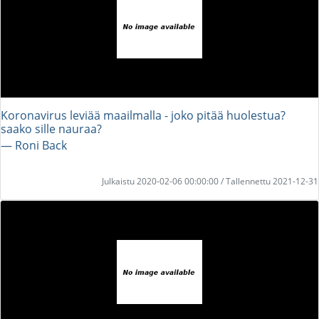
Koronavirus leviää maailmalla - joko pitää huolestua?
saako sille nauraa?
― Roni Back
Julkaistu 2020-02-06 00:00:00 / Tallennettu 2021-12-31