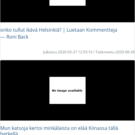
onko tullut ikävä Helsinkiä? | Luetaan Kommentteja
― Roni Back
Julkaistu 2020-03-27 12:55:16 / Tallennettu 2020-08-28
Mun katsoja kertoi minkälaista on elää Kiinassa tällä
hetkellä..