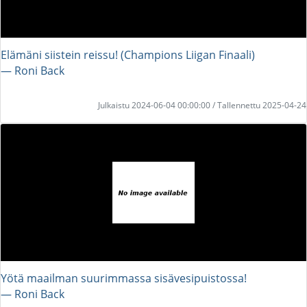
Elämäni siistein reissu! (Champions Liigan Finaali)
― Roni Back
Julkaistu 2024-06-04 00:00:00 / Tallennettu 2025-04-24
Yötä maailman suurimmassa sisävesipuistossa!
― Roni Back