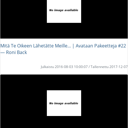
Mitä Te Oikeen Lähetätte Meille... | Avataan Pakeetteja #22
― Roni Back
Julkaistu 2016-08-03 10:00:07 / Tallennettu 2017-12-07