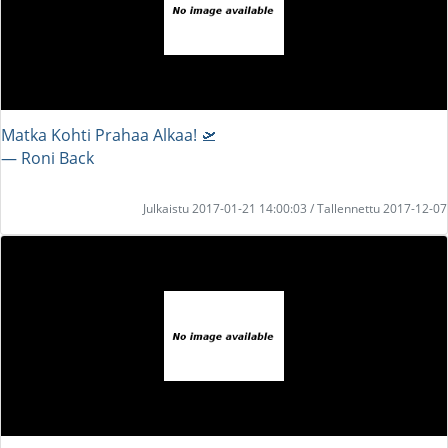
Matka Kohti Prahaa Alkaa! 🛫
― Roni Back
Julkaistu 2017-01-21 14:00:03 / Tallennettu 2017-12-07