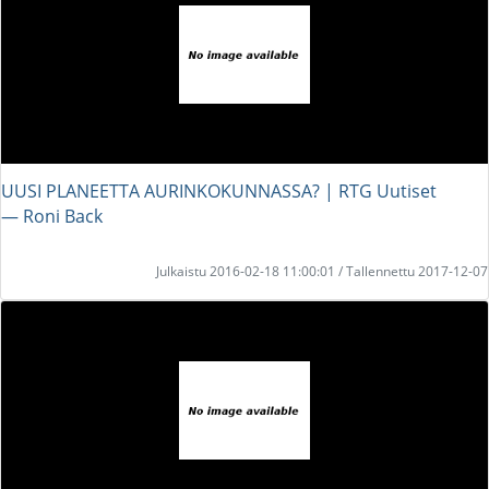
UUSI PLANEETTA AURINKOKUNNASSA? | RTG Uutiset
― Roni Back
Julkaistu 2016-02-18 11:00:01 / Tallennettu 2017-12-07