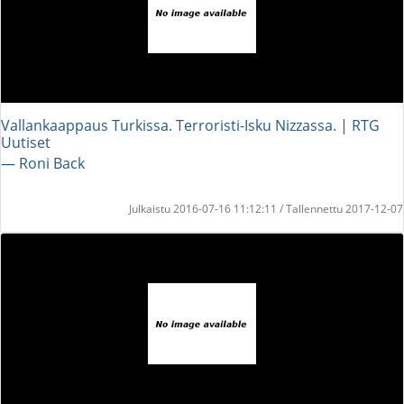
Vallankaappaus Turkissa. Terroristi-Isku Nizzassa. | RTG
Uutiset
― Roni Back
Julkaistu 2016-07-16 11:12:11 / Tallennettu 2017-12-07