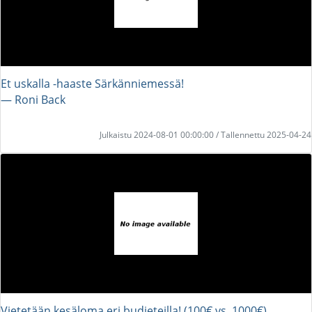
Et uskalla -haaste Särkänniemessä!
― Roni Back
Julkaistu 2024-08-01 00:00:00 / Tallennettu 2025-04-24
Vietetään kesäloma eri budjeteilla! (100€ vs. 1000€)