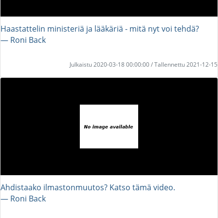
Haastattelin ministeriä ja lääkäriä - mitä nyt voi tehdä?
― Roni Back
Julkaistu 2020-03-18 00:00:00 / Tallennettu 2021-12-15
Ahdistaako ilmastonmuutos? Katso tämä video.
― Roni Back