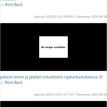
― Roni Back
Julkaistu 2020-02-20 14:00:05 / Tallennettu 2020-08-28
palasin kotiin ja jäädyin totaalisesti rajatarkastuksessa :D
― Roni Back
Julkaistu 2020-03-29 12:17:44 / Tallennettu 2020-08-28