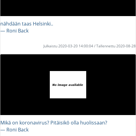
nähdään taas Helsinki..
― Roni Back
Julkaistu 2020-03-20 14:00:04 / Tallennettu 2020-08-28
Mikä on koronavirus? Pitäisikö olla huolissaan?
― Roni Back