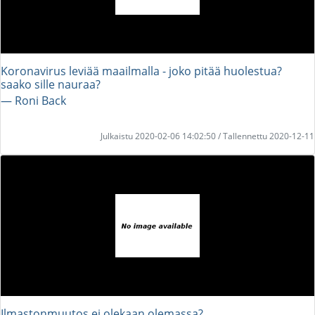
Koronavirus leviää maailmalla - joko pitää huolestua?
saako sille nauraa?
― Roni Back
Julkaistu 2020-02-06 14:02:50 / Tallennettu 2020-12-11
Ilmastonmuutos ei olekaan olemassa?