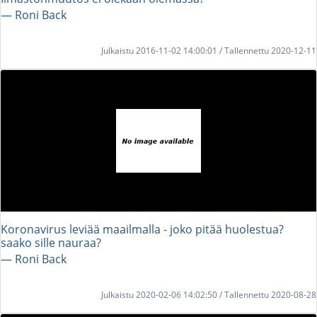
― Roni Back
Julkaistu 2016-11-02 14:00:01 / Tallennettu 2020-12-11
Koronavirus leviää maailmalla - joko pitää huolestua?
saako sille nauraa?
― Roni Back
Julkaistu 2020-02-06 14:02:50 / Tallennettu 2020-08-28