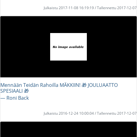
Julkaistu 2017-11-08 16:19:19 / Tallennettu 2017-12-07
Mennään Teidän Rahoilla MÄKKIIN! 🎁 JOULUAATTO
SPESIAALI 🎁
― Roni Back
Julkaistu 2016-12-24 10:00:04 / Tallennettu 2017-12-07