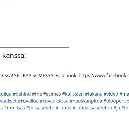
n kanssa!
 kanssa! SEURAA SOMESSA: Facebook: https://www.facebook.c
oilua
#behind
#the
#scenes
#kulissien
#takana
#video
#ma
vaukset
#kuvailua
#kuvauksissa
#hauskanpitoa
#bloopers
#
ks
#mmiisas
#miisa
#eetu
#ruotsi
#ruotsissa
#eetun
#ja
#mi