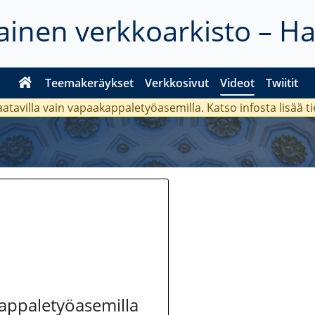
inen verkkoarkisto – H
Teemakeräykset
Verkkosivut
Videot
Twiitit
aatavilla vain vapaakappaletyöasemilla. Katso
infosta
lisää t
kappaletyöasemilla