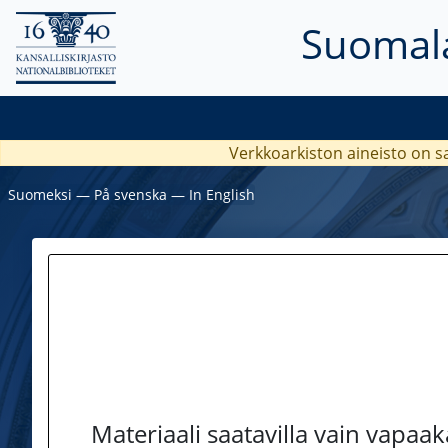
Suomala
Verkkoarkiston aineisto on s
Suomeksi
―
På svenska
―
In English
Materiaali saatavilla vain vapaa