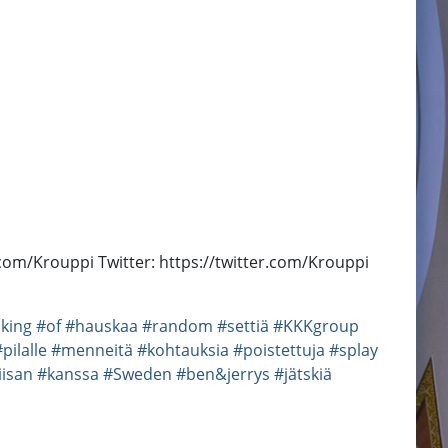
om/Krouppi Twitter: https://twitter.com/Krouppi
king
#of
#hauskaa
#random
#settiä
#KKKgroup
pilalle
#menneitä
#kohtauksia
#poistettuja
#splay
isan
#kanssa
#Sweden
#ben&jerrys
#jätskiä