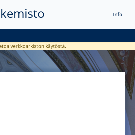
akemisto
Info
ietoa verkkoarkiston käytöstä.