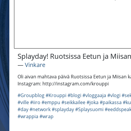
Splayday! Ruotsissa Eetun ja Miisa
―
Vinkare
Oli aivan mahtava päivä Ruotsissa Eetun ja Miisan
Instagram: http://instagram.com/krouppi
#Groupblog
#Krouppi
#blogi
#vloggaaja
#vlogi
#sek
#ville
#iiro
#emppu
#seikkailee
#joka
#paikassa
#ku
#day
#network
#splayday
#Splaysuomi
#eeddspea
#wrappia
#wrap