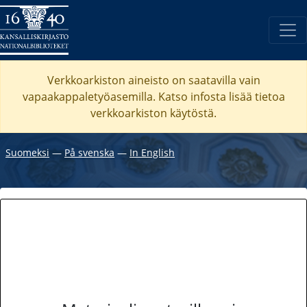
Verkkoarkiston aineisto on saatavilla vain
vapaakappaletyöasemilla. Katso
infosta
lisää tietoa
verkkoarkiston käytöstä.
Suomeksi
―
På svenska
―
In English