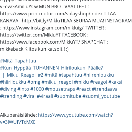
v=ewGAmiLuYCw MUN BRO - VAATTEET :
https://www.printmotor.com/splayshop/index TILAA
KANAVA : http://bit.ly/MikluTILAA SEURAA MUA! INSTAGRAM
: https://www.instagram.com/mikluig/ TWITTER :
https://twitter.com/MikluYT FACEBOOK :
https://www.facebook.com/MikluYT/ SNAPCHAT :
mikkeback Kiitos kun katsoit ! :)
#Mitä_Tapahtuu
#Kun_Hyppää_TUHANNEN_Hiiriloukun_Päälle?
_|_Miklu_Reagoi_#2
#mitä
#tapahtuu
#hiirenloukku
#hiiriloukku
#omg
#miklu_reagoi
#miklu
#reagoi
#kaksi
#diving
#into
#1000
#mousetraps
#react
#trendaava
#trending
#viral
#viraali
#suomitube
#suomi_youtube
Alkuperäislähde:
https://www.youtube.com/watch?
v=3IWUfVTcMXE