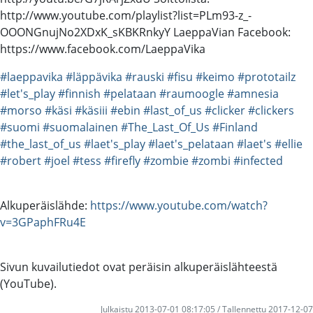
http://www.youtube.com/playlist?list=PLm93-z_-
OOONGnujNo2XDxK_sKBKRnkyY LaeppaVian Facebook:
https://www.facebook.com/LaeppaVika
#laeppavika
#läppävika
#rauski
#fisu
#keimo
#prototailz
#let's_play
#finnish
#pelataan
#raumoogle
#amnesia
#morso
#käsi
#käsiii
#ebin
#last_of_us
#clicker
#clickers
#suomi
#suomalainen
#The_Last_Of_Us
#Finland
#the_last_of_us
#laet's_play
#laet's_pelataan
#laet's
#ellie
#robert
#joel
#tess
#firefly
#zombie
#zombi
#infected
Alkuperäislähde:
https://www.youtube.com/watch?
v=3GPaphFRu4E
Sivun kuvailutiedot ovat peräisin alkuperäislähteestä
(YouTube).
Julkaistu 2013-07-01 08:17:05 / Tallennettu 2017-12-07