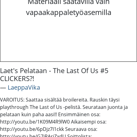
Materiaali saatavilla vain
vapaakappaletyöasemilla
Laet's Pelataan - The Last Of Us #5
CLICKERS?!
―
LaeppaVika
VAROITUS: Saattaa sisältää broilereita. Rauskin täysi
playthrough The Last of Us -pelistä. Seurataan juonta ja
pelataan kuin paha aasi!! Ensimmäinen osa:
http://youtu.be/1K09M4R9lW0 Aikaisempi osa:
http://youtu.be/6pDjz7I1ckk Seuraava osa:
http://youtu.be/G7jRArjZxdU Soittolista: