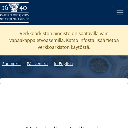
Verkkoarkiston aineisto on saatavilla vain
vapaakappaletyöasemilla. Katso
infosta
lisää tietoa
verkkoarkiston käytöstä.
Suomeksi
―
På svenska
―
In English