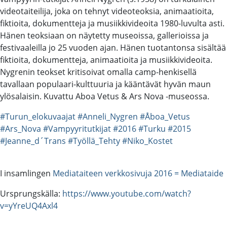
videotaiteilija, joka on tehnyt videoteoksia, animaatioita,
fiktioita, dokumentteja ja musiikkivideoita 1980-luvulta asti.
Hänen teoksiaan on näytetty museoissa, gallerioissa ja
festivaaleilla jo 25 vuoden ajan. Hänen tuotantonsa sisältää
fiktioita, dokumentteja, animaatioita ja musiikkivideoita.
Nygrenin teokset kritisoivat omalla camp-henkisellä
tavallaan populaari-kulttuuria ja kääntävät hyvän maun
ylösalaisin. Kuvattu Aboa Vetus & Ars Nova -museossa.
#Turun_elokuvaajat
#Anneli_Nygren
#Åboa_Vetus
#Ars_Nova
#Vampyyritutkijat
#2016
#Turku
#2015
#Jeanne_d´Trans
#Työllä_Tehty
#Niko_Kostet
I insamlingen
Mediataiteen verkkosivuja 2016 = Mediataide
Ursprungskälla:
https://www.youtube.com/watch?
v=yYreUQ4Axl4