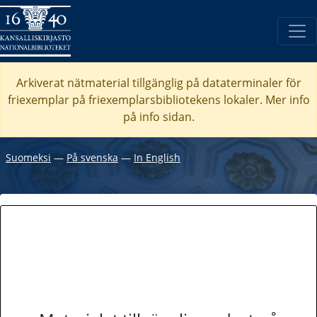
Arkiverat nätmaterial tillgänglig på dataterminaler för
friexemplar på friexemplarsbibliotekens lokaler. Mer info
på info sidan.
Suomeksi
―
På svenska
―
In English