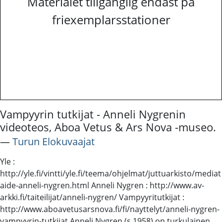
Materialet tillgänglig endast på
friexemplarsstationer
Vampyyrin tutkijat - Anneli Nygrenin
videoteos, Aboa Vetus & Ars Nova -museo.
―
Turun Elokuvaajat
Yle :
http://yle.fi/vintti/yle.fi/teema/ohjelmat/juttuarkisto/mediat
aide-anneli-nygren.html Anneli Nygren : http://www.av-
arkki.fi/taiteilijat/anneli-nygren/ Vampyyritutkijat :
http://www.aboavetusarsnova.fi/fi/nayttelyt/anneli-nygren-
vampyyrin-tutkijat Anneli Nygren (s.1958) on turkulainen